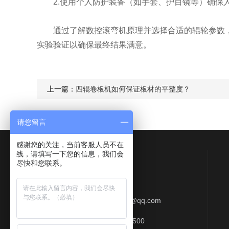
2.使用个人防护装备（如手套、护目镜等）确保
通过了解数控滚弯机原理并选择合适的辊轮参数，
实验验证以确保最终结果满意。
上一篇：
四辊卷板机如何保证板材的平整度？
请您留言
感谢您的关注，当前客服人员不在
线，请填写一下您的信息，我们会
Contact Us
尽快和您联系。
联系QQ：577513709
联系邮箱：412357997@qq.com
联系电话：0513-88818500