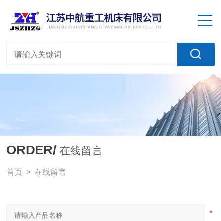
ORDER/
在线留言
首页
> 在线留言