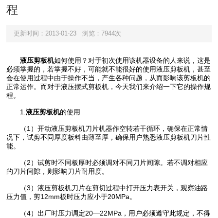
程
更新时间：2013-01-23
浏览：7944次
液压剪板机
如何使用？对于初次使用该机器设备的人来说，这是
必须掌握的，若掌握不好，可能就不能很好的使用液压剪板机，甚至
会在使用过程中由于操作不当，产生各种问题，从而影响该剪板机的
正常运作。而对于液压摆式剪板机，今天我们来介绍一下它的操作规
程。
1.
液压剪板机
的使用
（1）开动液压剪板机刀片机器作空转若干循环，确保在正常情
况下，试剪不同厚度板料由薄至厚，确保用户熟悉液压剪板机刀片性
能。
（2）试剪时不同板厚时必须调对不同刀片间隙。若不调对相应
的刀片间隙，则影响刀片耐用度。
（3）液压剪板机刀片在剪切过程中打开压力表开关，观察油路
压力值，剪12mm板时压力应小于20MPa。
（4）出厂时压力调定20—22MPa，用户必须遵守此规定，不得