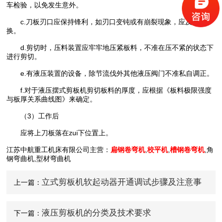
车检验，以免发生意外。
c.刀板刃口应保持锋利，如刃口变钝或有崩裂现象，应及时更
换。
d.剪切时，压料装置应牢牢地压紧板料，不准在压不紧的状态下
进行剪切。
e.有液压装置的设备，除节流伐外其他液压阀门不准私自调正。
f.对于液压摆式剪板机剪切板料的厚度，应根据《板料极限强度
与板厚关系曲线图》来确定。
（3）工作后
应将上刀板落在zui下位置上。
江苏中航重工机床有限公司主营：
扁钢卷弯机
,
校平机
,
槽钢卷弯机
,角
钢弯曲机,型材弯曲机
立式剪板机软起动器开通调试步骤及注意事
上一篇：
项
液压剪板机的分类及技术要求
下一篇：