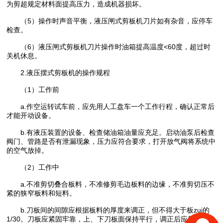
为剪超规定材料面提高压力，造成机器损坏。
（5）操作时声音平衡，液压闸式剪板机刀片如有杂音，应停车
检查。
（6）液压闸式剪板机刀片操作时油箱提高温度<60度，超过时
关机休息。
2.液压摆式剪板机的操作规程
（1）工作前
a.作空运转试车前，应先用人工盘车一个工作行程，确认正常后
才能开动设备。
b.有液压装置的设备、检查储油箱油量应充足。启动油泵后检查
阀门、管路是否有泄漏现象，压力应符合要求，打开放气阀将系统中
的空气放掉。
（2）工作中
a.不准剪切叠合板料，不准修剪毛边板料的边缘，不准剪切压不
紧的狭窄板料和短料。
b.刀板间的间隙应根据板料的厚度来调正，但不得大于板zui的
1/30。刀板应紧固牢靠，上、下刀板面保持平行，调正后应用人工盘