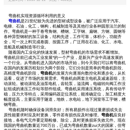
弯曲机实现资源循环利用的意义
弯曲机
是21世纪较为先进的型材成型设备，被广泛应用于汽车、
电梯、石油，化工，钢构，机械制造等及其他行业各种园形法兰的制
作。弯曲机是一种于卷弯角钢、槽钢、工字钢、扁钢、方钢、圆钢等
各种异型钢材的加工设备，结构先进，工作可靠，体积小，功能齐
全，可一次上料完成卷圆、按圆工序，广泛用在石油、化工、水电、
造船及机械制造等行业。
随着国内工业化的快速发展，型材弯曲机的市场需求不断增加。
弯曲机目前已成为工业发展*的一个产业，是新兴产业中高速发展的
一个行业。从弯曲机进入国内的市场开始，到今天我们可以将弯曲机
在国内的发展历程划分为两个阶段，它们分别是简单的弯曲机阶段、
高精度弯曲机阶段，
弯曲机
的发展方向逐渐向数控化和逐步化，从长
远看，促进了市场的发展需求。弯曲机由两套主电机及减速器组，主
动滚轮。被动滚轮及油泵电机，齿轮泵，溢流阀，电磁转向阀工作没
缸组成的液压工作站等部件组成。弯曲机采用液压系统，具有传动平
稳，压力大等特点，采用编码器定位系统，能准确定位，加工精度大
幅度提高，主要应用于隧道，地铁，水电站，地下洞室等工字钢，槽
钢弯曲。
弯曲机随时确保设备润滑良好；所有易损件出现过量磨损或失去
原性能要求时应及时更换，零件若有损伤应及时修理。
弯曲机
应良好
接地，各电气元件要定期检修、除尘，及时更换损坏失效元件。现在
我国的弯曲机数量近700万台，已成为弯曲机数量zui大的国家，但弯