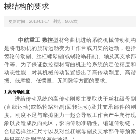
械结构的要求
更新时间：2018-01-17
浏览：5602次
中航重工 数控
型材弯曲机进给系统机械传动机构
是将电动机的旋转运动变为工作台或刀架的运动，包括
齿轮传动副、丝杠螺母副(或蜗轮蜗杆副)、轴及其支承部
件等。为了保证数控型材弯曲机进给系统的定位精度和
动态性能，对其机械传动装置提出了高传动刚度、高谐
振、低摩擦、低惯量、无间隙等方面的要求。
1.高
传动刚度
进给传动系统的高传动刚度主要取决于丝杠级母副
(直线运动)或蜗轮蜗杆副(回转运动)及其支承部件的刚
度。刚度不足与摩擦阻力一起会导致工作台产生爬行现
象以及造成反向死区，影响传动准确性。缩短传动链，
合理选择丝杠尺寸以及对丝杠螺母副及支承部件等预紧
是提高传动刚度的有效途径。‘