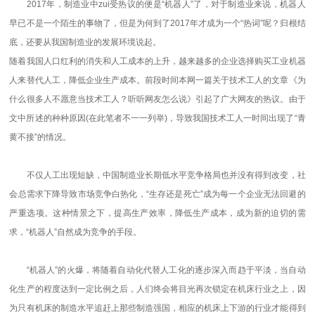
2017年，制造业中zui受热议的便是“机器人”了，对于制造业来说，机器人
早已不是一个陌生的事物了，但是为何到了2017年才成为一个“热词”呢？归根结
底，还要从我国制造业的发展环境说起。
随着我国人口红利的消失和人工成本的上升，越来越多的企业选择购买工业机器
人来替代人工，降低企业生产成本。前段时间本网一篇关于技术工人的文章《为
什么很多人不愿意当技术工人？听听网友怎么说》引起了广大网友的热议。由于
文中所述的种种原因(在此笔者不一一列举)，导致我国技术工人一时间出现了“青
黄不接”的情况。
不仅人工出现短缺，中国制造业长期低水平竞争格局也并没有得到改变，社
会总需求下降导致市场竞争白热化，“生存还是死亡”成为每一个企业无法回避的
严重选项。这种情景之下，提高生产效率，降低生产成本，成为新的迫切的需
求，“机器人”自然成为竞争的手段。
“机器人”的火爆，将随着自动化代替人工化的逐步深入而趋于平淡，当自动
化生产的程度达到一定比例之后，人们终会将目光再次锁定在机床行业之上，因
为只有机床的制造水平追赶上那些制造强国，相应的机床上下游的行业才能得到