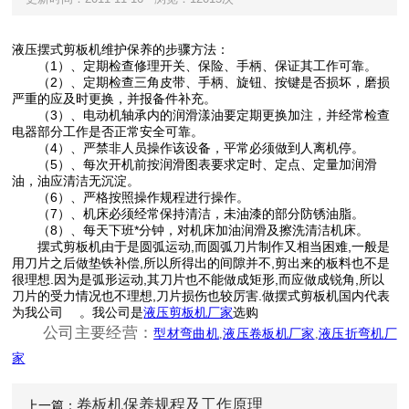
液压摆式剪板机维护保养的步骤方法：
（1）、定期检查修理开关、保险、手柄、保证其工作可靠。
（2）、定期检查三角皮带、手柄、旋钮、按键是否损坏，磨损
严重的应及时更换，并报备件补充。
（3）、电动机轴承内的润滑漾油要定期更换加注，并经常检查
电器部分工作是否正常安全可靠。
（4）、严禁非人员操作该设备，平常必须做到人离机停。
（5）、每次开机前按润滑图表要求定时、定点、定量加润滑
油，油应清洁无沉淀。
（6）、严格按照操作规程进行操作。
（7）、机床必须经常保持清洁，未油漆的部分防锈油脂。
（8）、每天下班*分钟，对机床加油润滑及擦洗清洁机床。
摆式剪板机由于是圆弧运动,而圆弧刀片制作又相当困难,一般是
用刀片之后做垫铁补偿,所以所得出的间隙并不,剪出来的板料也不是
很理想.因为是弧形运动,其刀片也不能做成矩形,而应做成锐角,所以
刀片的受力情况也不理想,刀片损伤也较厉害.做摆式剪板机国内代表
为我公司 。我公司是
选购
液压剪板机厂家
公司主要经营：
型材弯曲机
,
液压卷板机厂家
,
液压折弯机厂
家
卷板机保养规程及工作原理
上一篇：