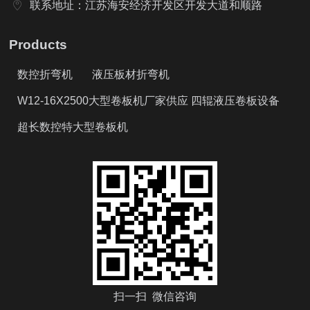
联系地址：江苏海安经济开发区开发大道和顺路
Products
数控折弯机
液压板材折弯机
W12-16X2500大型卷板机厂家供应 四辊液压卷板设备
超长数控特大型卷板机
扫一扫 微信咨询