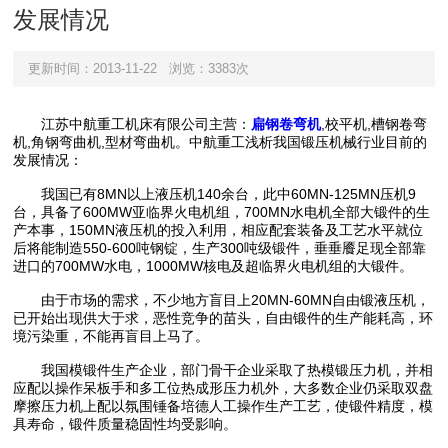
发展情况
更新时间：2013-11-22
浏览：3383次
江苏中航重工机床有限公司主营：
扁钢卷弯机
,校平机,槽钢卷弯
机,角钢弯曲机,型材弯曲机。中航重工浅析我国锻压机械行业目前的
发展情况：
我国已有8MN以上液压机140余台，此中60MN-125MN压机9
台，具备了600MW亚临界火电机组，700MN水电机全部大锻件的生
产本事，150MN液压机的投入利用，相应配套装备及工艺水平就位
后将能制造550-600吨钢锭，生产300吨级锻件，垂垂餍足现全部靠
进口的700MW水电，1000MW核电及超临界火电机组的大锻件。
由于市场的需求，不少地方盲目上20MN-60MN自由锻液压机，
已开始出现供大于求，恶性竞争的苗头，自由锻件的生产能耗高，环
境污染重，不能再盲目上马了。
我国模锻件生产企业，部门骨干企业采取了热模锻压力机，并相
应配以操作呆板手和多工位热成形压力机外，大多数企业仍采取双盘
摩擦压力机上配以氛围锤备培德人工操作生产工艺，使锻件精度，模
具寿命，锻件质量稳固性均受影响。