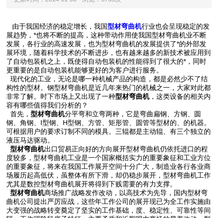
由于我国经济的稳定增长，我国
型材弯曲机
行业也会呈现稳定的发
展趋势，*也将不断的提高，这种带动作用使我国型材弯曲机业不断
发展，各行业的高速发展，也为型材弯曲机的发展提供了*的外部发
展环境，随着科学技术的不断进步，也有越来越多的新技术被应用到
了自动包装机之上，既使得自动包装机的性能得到了很大的*，同时
更重要的是自动包装机能够更好的为客户进行服务。
现代化的工业，无论是哪一种机械产品的构造，都是必然少不了结
构性的型材。钢型材弯曲机是近几年来热门的机械之一，大家对此都
非常了解。时下市场上又出现了一种
型材弯曲机
，这类设备的相关内
容有哪些值得我们分析的？
首先，
型材弯曲机
分平弯和立弯两种，它是弯曲扁钢、方钢、圆
钢、角钢、I型钢、H型钢、方管、矩形管、圆管等型材的、的机器。
可根据用户的要求订制不同的模具。三辊都是主动辊、有三个独立的
液压马达驱动。
型材弯曲机
出口贸易正向好的方向展开型材弯曲机仍依托进口的程
度较多，型材弯曲机工业是一个国家概括实力的重要象征和工业方位
的重要象征，将来在我国工作展开空间十分广大，制造业各行各业商
场履历起高低伏，虽整体有所下滑，却仍稳步展开，型材弯曲机工作
尤其是数控型材弯曲机展开将得到下贱需要的有力支撑。
型材弯曲机
商场推广战略发作改动，以高技术为先导，国内型材弯
曲机公司提出严厉应战，这些年工作公司的展开现已为全工作实施由
大变强的战略转变奠定了坚实的工作基础，度、稳定性、可靠性等间