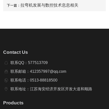
拉弯机发展与数控技术息息相关
下一篇：
Contact Us
联系QQ：577513709
联系邮箱：412357997@qq.com
联系电话：0513-88818500
联系地址：江苏海安经济开发区开发大道和顺路
Products