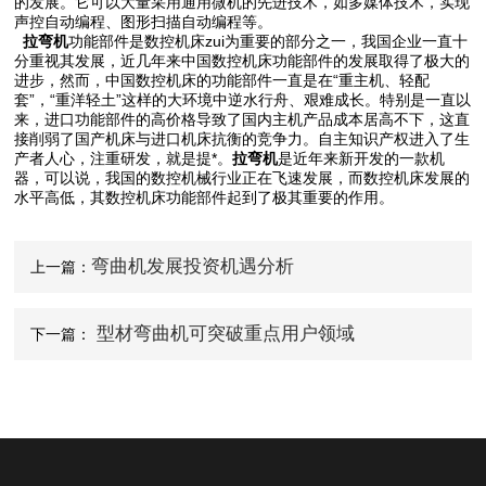
的发展。它可以大量采用通用微机的先进技术，如多媒体技术，实现
声控自动编程、图形扫描自动编程等。
拉弯机
功能部件是数控机床zui为重要的部分之一，我国企业一直十
分重视其发展，近几年来中国数控机床功能部件的发展取得了极大的
进步，然而，中国数控机床的功能部件一直是在“重主机、轻配
套”，“重洋轻土”这样的大环境中逆水行舟、艰难成长。特别是一直以
来，进口功能部件的高价格导致了国内主机产品成本居高不下，这直
接削弱了国产机床与进口机床抗衡的竞争力。自主知识产权进入了生
产者人心，注重研发，就是提*。
拉弯机
是近年来新开发的一款机
器，可以说，我国的数控机械行业正在飞速发展，而数控机床发展的
水平高低，其数控机床功能部件起到了极其重要的作用。
弯曲机发展投资机遇分析
上一篇：
型材弯曲机可突破重点用户领域
下一篇：