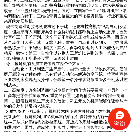
机市场需求的膨胀，三维
拉弯机
行业的销售回升明显，供求关系得到
改善，行业盈利能力稳步回升。同时，在国家“十二五”规划和产业结
构调整的方针下，三维拉弯机面临巨大的市场投资机遇，行业有望迎
来新的发展契机。
现代制造业对拉弯机要求还不于此，还要求
拉弯机
有很高自动化程
度，但如果有人问磨床具备什么样功能才能称得上自动化磨床，因为
拉弯机工艺千差万别。这个问题不能以机床功能或装备入手，而应该
从自动化目入手，其目无非四种：首先，自动化以达到人工（或者说
非熟练技工）不能达到精度；其次，自动化以达到人工不能达到产品
精度一致性；第三，自动化以达到人工所难以达到效率；第四，自动
化以缩短人工所带来设置、调整装卡时间。
今后拉弯机的发展主要体现在两个个方面：
一、自动化：工具制造厂生产新时，由于批量大，所以效率高。但修
磨厂就没有这种条件，只有通过自动化来解决效率问题。拉弯机商并
不要求机床实现无人操作，但希望一名操作者能够看管多台机床以控
制成本。
二、高精度：许多制造商把减少操作时间作为首要目标，但另外一些
厂商却把零件质量放在zui重要的位置（如高精度和医用零部件制造
商）。随着拉弯机生产技术的改进，新近开发的机床能够保证非常严
格的公差和超常的光洁度。
20世纪90年代以来，计算机技术的飞速发展推动了数控机床技术的
更新换代，拉弯机利用PC机丰富的软硬件资源开发的新一代数控系
统---开放式体系结构的数控系统。开放式体系结构使数控系统有更好
的通用性、柔性、适应性、扩展性，并推进了向智能化、网络化方向