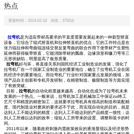
热点
更新时间：2014-02-10
浏览：3750次
拉弯机
是为适应带材高要求的平直度需要发展起来的一种新型矫直
设备，它综合了辊式矫直机和拉伸矫直机的优点，它的工作特点是在
张力辊拉伸和弯曲辊连续交替反复弯曲的联合作用下使带材产生塑性
延伸而获得板带矫直，它能消除带材的瓢曲、边缘浪形和镰刀弯等三
元形状缺陷，明显提高了板形质量。
拉弯机
好与坏，将直接关系到国民经济工业制造业的发展，强化了
拉弯机厂在一个国家工业制造业的重要地位，确立了拉弯机工业在国
民经济中的重要地位。而拉弯机厂行业针对国家重点发展的领域，加
强产品自主创新和专机开发研制，在精密制造、极限制造等方面实现
了有效突破。
目前，
拉弯机
的自动化程度越来越高，自动化也成为了拉弯机未来
发展的一个热点。一般来说，拉弯机加工是机械加工中保证zui终工
艺尺寸和精度的精密加工，这就要求拉弯机具有很高的制造和装配精
度。现代制造业对磨床的要求还不于此，而实现自动化的目的，就是
达到人工不能达到的精度；达到人工不能达到的产品精度一致性；达
到人工所难以达到的效率；缩短人工所带来的设置、调整和装卡的时
间。
2011年以来，随着政府刺激内需政策效应的逐渐显现以及经济形势
的好转，三维拉弯机下游行业进入新一轮景气周期从而带来三维拉弯