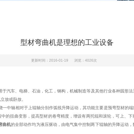
型材弯曲机是理想的工业设备
更新时间：2016-01-19
浏览：4026次
应用于汽车、电梯、石油，化工，钢构，机械制造等及其他行业各种园形
况立放或卧放。
一中轴相对于上辊轴分别作弧线升降运动，其功能主要是预弯型材的端
程中的扭曲变形，提高型材的卷弯精度，增设有两托辊和滚轮，可上、下
弯曲机
的全部动作均为液压驱动，由电气集中控制两下辊轴的升降运动，
。