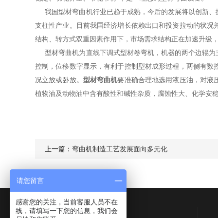
我国型材弯曲机行业已趋于成熟，今后的发展将以创新、提
支柱性产业。目前我国经济增长依赖出口和投资拉动的状况
结构、转方式双重因素作用下，市场需求结构正在加速升级
型材弯曲机为直线下调式型材卷弯机，机器的两个边辊为主
控制，位移数字显示，有利于控制型材成形过程，两侧有数
况立放或卧放。
型材弯曲机
要准确合理地选用液压油，对液
植物油及动物油中含有酸性和碱性杂质，腐蚀性大、化学安
上一篇：
弯曲机制造工艺发展面向多元化
请您留言
感谢您的关注，当前客服人员不在
线，请填写一下您的信息，我们会
Contact Us