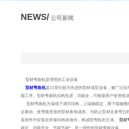
NEWS/
公司新闻
型材弯曲机是理想的工业设备
型材弯曲机
是21世纪较为先进的型材成型设备，被广泛
圆工序。型材弯曲机结构先进，功能全，可根据用户使用情
型材弯曲机为弧线下调式结构，上辊轴固定，两下辊轴围绕
达驱动，使弯曲变形的型材卷制成形。为防止型材在卷弯过
各部件均安装在焊接结构床身内，构成型弯机的主体。
型材
稳定、功能齐全、节能节材*，是一理想的型材弯曲设备