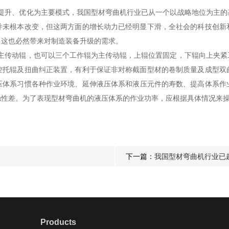
升、优化为主要模式，我国型材弯曲机行业已从一个以战略地位为主的
并未根本改变，但这两方面的增长动力已经明显下滑，全社会的科技创新
，这也必然带来对制造装备升级的需求。
传动辊，也可以三个工作辊为主传动辊，上辊位置固定，下辊向上夹紧
控托辊及扭曲纠正装置，有利于保证非对称截面型材的卷制质量及成型双
压体系习惯各种作业环境、延伸液压体系和液压元件的寿数、提高体系作
稳性差。为了表现型材弯曲机的液压体系的作业功率，应根据具体情况来
下一篇：
我国型材弯曲机行业已
Products