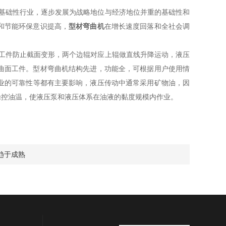
基础性行业，逐步发展为战略地位与经济地位并重的基础性和
和节能环保意识提高，
型材弯曲机
在增长速度回落和全社会调
工件防止截面变形，两个边辊对应上辊做直线升降运动，液压
曲面工件。型材弯曲机结构先进，功能全，可根据用户使用情
业的可靠性等都有主要影响，液压传动中通常采用矿物油，因
操控油温，使液压泵和液压体系在油液的黏度规模内作业。
趋于成熟