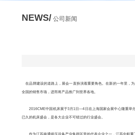
NEWS/
公司新闻
在品牌建设的道路上，展会一直扮演着重要角色。在新的一年里，为了
全国的销售市场，进而将产品推广到世界各地。
2016CME中国机床展于3月1日—4日在上海国家会展中心隆重举
已久的机床盛会，是各大企业不可错过的行业盛会。
作为江苏南通锻压设备产业集群区里的代表企业之一，江苏中航重工