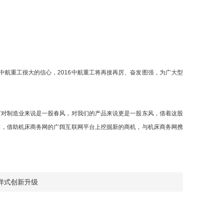
航重工很大的信心，2016中航重工将再接再厉、奋发图强，为广大型
网＋”对制造业来说是一股春风，对我们的产品来说更是一股东风，借着这股
作，借助机床商务网的广阔互联网平台上挖掘新的商机，与机床商务网携
样式创新升级