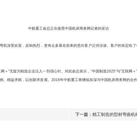
中航重工俞总正在接受中国机床商务网记者的采访
深受欢迎，反响热烈，更有众多慕名前来的意向客户正待洽谈。客户的肯定给了中
网＋”无疑为制造企业注入一剂强心针。对此俞总表示，“中国制造2025”与“互联
例。精益求精，以创新求发展。2016年中航重工将继续加深与中国机床商务网的合
下一篇：
精工制造的型材弯曲机