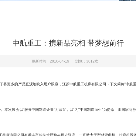
中航重工：携新品亮相 带梦想前行
更新时间：2016-04-19
浏览：3012次
将更多的产品直观地映入用户眼帘，江苏中航重工机床有限公司（下文简称“中航重工”
办。本次展会以“服务中国制造企业”为宗旨，以“为*中国制造而生”为使命，由国家
机床有限公司有着丰富的技术经验与历史沉淀，一直致力于型材弯曲机、拉弯机设备