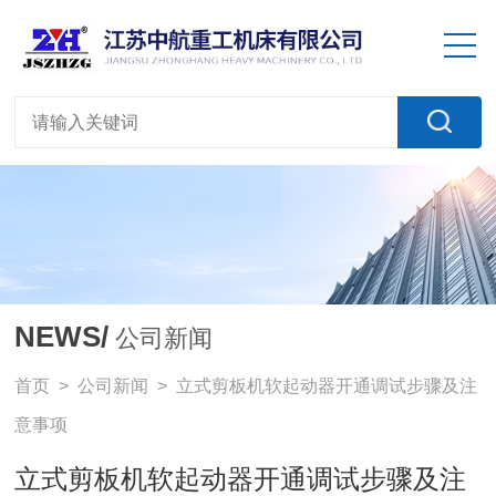
NEWS/
公司新闻
首页
>
公司新闻
> 立式剪板机软起动器开通调试步骤及注
意事项
立式剪板机软起动器开通调试步骤及注