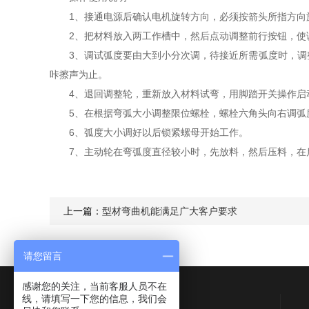
1、接通电源后确认电机旋转方向，必须按箭头所指方向
2、把材料放入两工作槽中，然后点动调整前行按钮，使调
3、调试弧度要由大到小分次调，待接近所需弧度时，调整
咔擦声为止。
4、退回调整轮，重新放入材料试弯，用脚踏开关操作启
5、在根据弯弧大小调整限位螺栓，螺栓六角头向右调弧
6、弧度大小调好以后锁紧螺母开始工作。
7、主动轮在弯弧度直径较小时，先放料，然后压料，在启
上一篇：
型材弯曲机能满足广大客户要求
请您留言
感谢您的关注，当前客服人员不在
线，请填写一下您的信息，我们会
Contact Us