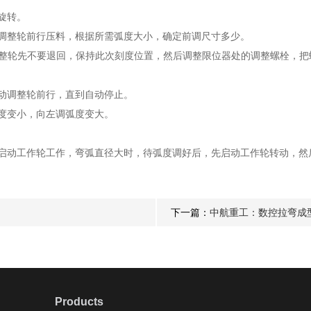
旋转。
整轮前行压料，根据所需弧度大小，确定前调尺寸多少。
轮先不要退回，保持此次刻度位置，然后调整限位器处的调整螺栓，把
动调整轮前行，直到自动停止。
度变小，向左调弧度变大。
动工作轮工作，弯弧直径大时，待弧度调好后，先启动工作轮转动，然
下一篇：
中航重工：数控拉弯成
Products