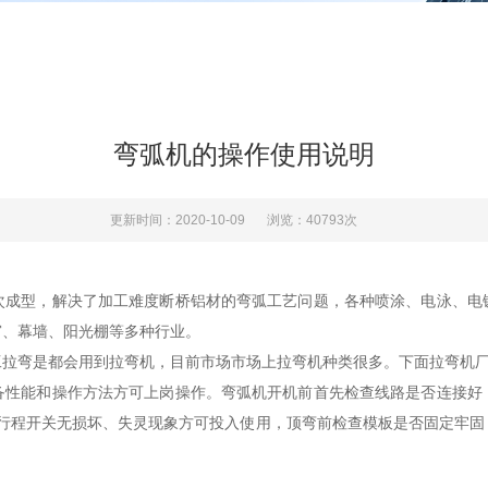
弯弧机的操作使用说明
更新时间：2020-10-09
浏览：40793次
次成型，解决了加工难度断桥铝材的弯弧工艺问题，各种喷涂、电泳、电
窗、幕墙、阳光棚等多种行业。
弯是都会用到拉弯机，目前市场市场上拉弯机种类很多。下面拉弯机厂
能和操作方法方可上岗操作。弯弧机开机前首先检查线路是否连接好
，行程开关无损坏、失灵现象方可投入使用，顶弯前检查模板是否固定牢