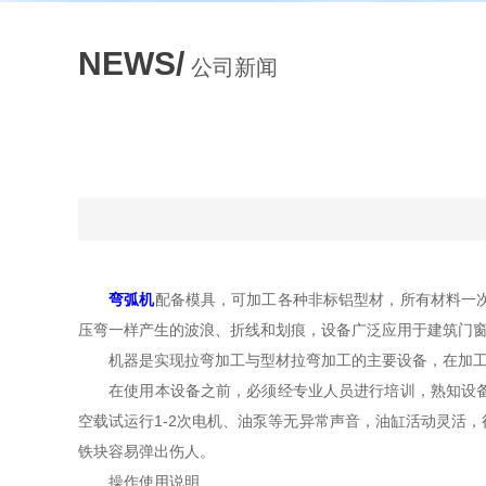
NEWS/
公司新闻
弯弧机
配备模具，可加工各种非标铝型材，所有材料一
压弯一样产生的波浪、折线和划痕，设备广泛应用于建筑门
机器是实现拉弯加工与型材拉弯加工的主要设备，在加工拉
在使用本设备之前，必须经专业人员进行培训，熟知设备性
空载试运行1-2次电机、油泵等无异常声音，油缸活动灵活
铁块容易弹出伤人。
操作使用说明