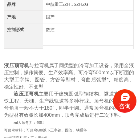
品牌
中航重工/ZH JSZHZG
产地
国产
控制形式
数控
液压顶弯机
与拉弯机属于同类型的冷弯加工设备，采用全液
中航重工 大型拉弯机
压控制，操作简便、生产效率高。可冷弯500mm以下断面的
大型工字钢、圆管、方管等型材，弯曲后弧型*、精度高、
稳定性好、不变型。
液压顶弯机
主要用于建筑圆弧型钢结构、隧道支承、地
铁工程、天棚、生产线轨道等多种行业。顶弯机的铝型材拉
弯角度一般不大于180°，即半个圆。通常顶弯机的拉弯余量
为型材有效弧长加400mm，顶弯完成后进行二次下料。
zui大顶弯力：400T
可顶弯材料：可顶弯600以下工字钢、圆管、铁通等