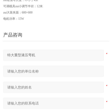
zui短顶弯长度：不小于4米
江苏中航重工厂家定制四轴数控型材弯曲机
可调模具zui小调节半径：12米
zui大装夹面：600×600
电机功率：15W
产品咨询
四辊卷板机生产厂家 20年新四轴卷圆机报价