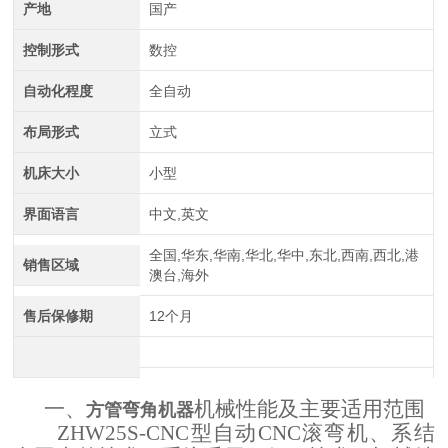
产地
国产
控制形式
数控
自动化程度
全自动
布局形式
立式
中航重工 大型拉弯机
机床大小
小型
界面语言
中文,英文
全国,华东,华南,华北,华中,东北,西南,西北,港
销售区域
澳台,海外
售后保修期
12个月
一、
机械性能及主要适用范围
江苏中航重工厂家定制四轴数控型材弯曲机
方管弯角机器
ZHW25S-CNC型自动CNC滚弯机
、系结