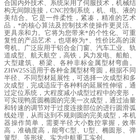
合国内外技术、
系统采用了伺服技术，机械结
构无间隙连接，CNC控制系统，机、电、液的
美结合。它是一件柔性，紧凑，精准的艺术
品，*的核心算法及控制技术使操作更灵活、
更具亲和力。它将为您带来*的个性化、可重
复性的产品艺术，也堪称为*、性价比高的滚
弯机。广泛应用于铝合金门窗、汽车工业、
轨
道成型、
航天航空，高铁，风力发电、船舶、
大型建筑、桥梁、各种非标金属型材弯曲。
四辊卷板机生产厂家 20年新四轴卷圆机报价
ZHW2
5
S适用于各种金属型材弯圆，根据不同
半径
、
不同型材延展性，可选择一次成型和多
次成型，完成适应于各种料的延展性伸缩，通
过定位系统，大程度减小成型过程中的变形，
可实现鸭蛋圆椭圆的完美一次成型，通过油量
和转速的调节对于过度连接部位的进行圆滑弧
线处理，从而达到不规则圆的完美成型，本机
器操作简单，需要半径大小数控掌握，效率
高，准确度高，能弯C型、U型、椭圆形、弹
大型卷板机厂家供应 四辊液压卷板设备
簧型、等形状。
实为中航重工实创。