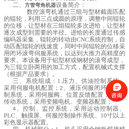
二
设备
、
方管弯角机器
简介：
滚弯机通过三组与型材截面匹配
数控
的辊轮，利用三点成圆的原理，调整中间辊轮
的位移，让型材在三组辊轮多次进给，让型材
逐次成型到需要的半径。进给的长度通过
传感
编码器采集，辊轮的转动由CNC系统控制，自
动匹配辊轮的线速度，同时中间辊轮的位移采
用闭环滚弯伺服系统，以达到大推力高精度的
要求。
本设备用于铝型材或钢材的滚弯成型，
U形弯弧机 椭圆形弯滚机 弹簧型滚圆机
立
两
，配置机械式支撑
为三辊
卧
用的加工方式
（根据产品要求）。
三、
1.
压力、供油控制系统，
系统组成：
采用伺服电机配置；
、液压伺服闭环运动控
2
制系统，采用伺服阀、位置反馈配置；
、轴
3
传动系统，采用变频电机、变频器配置；
、控制、监控系统，采用运动控制器、
4
PLC、触摸屏、伺服控制
操作系统、1
0
寸以上
彩色显示器配置
。