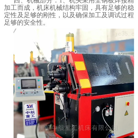
四、
：
1
、
机头采用
全钢板焊接精
机械部分
隧道桥梁拱架弯拱机 液压对称式弯曲机
加工而成
，
机床机械结构牢固，具有足够的稳
定性及足够的刚性，以及确保加工及调试过程
。
足够的安全性