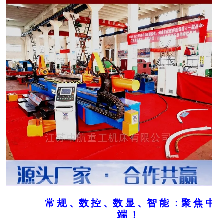
隧道桥梁拱架弯拱机 液压对称式弯曲机
常 规 、数 控 、数 显 、智 能 ：聚 焦 中
端 ！