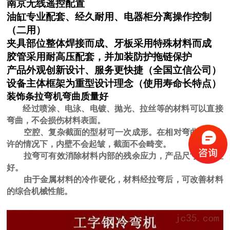
南京无线遥控配置
油缸专业配套、经久耐用、电器柜分离操作控制
（二用）
夹具部位整体焊接而成、牙板采用特殊材料而成
胶管采用耐高压配套，并加装防护拖链保护
产品外观创新设计、服务更快捷（全国立信公司）
设备主体框架为重型设计理念（使用寿命长特点）
装饰条拉弯机
弯曲质量好
经过喷涂、电泳、电镀、抛光、拉丝等的材料可以直接
U形弯弧机 椭圆形弯滚机 弹簧型滚圆机
弯曲，不会损伤材料表面。
空腔、复杂截面的型材可一次成形。在相对弯曲半径允
许的情况下，内壁不会起皱，截面不会畸变。
拉弯可有效消除材料内部的残余应力，产品尺寸稳定性
好。
由于金属材料的冷作硬化，材料经拉弯后，可改善材料
的综合机械性能。