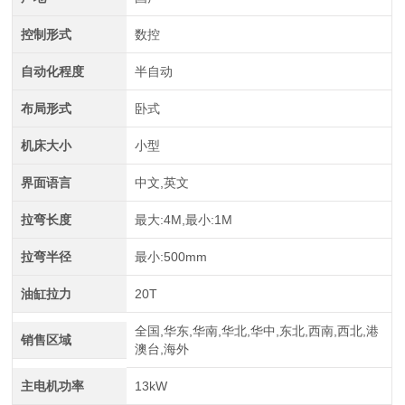
控制形式
数控
自动化程度
半自动
布局形式
卧式
中航重工 大型拉弯机
机床大小
小型
界面语言
中文,英文
拉弯长度
最大:4M,最小:1M
拉弯半径
最小:500mm
油缸拉力
20T
全国,华东,华南,华北,华中,东北,西南,西北,港
销售区域
澳台,海外
江苏中航重工厂家定制四轴数控型材弯曲机
主电机功率
13kW