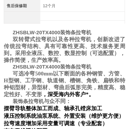
售后保修期
12个月
ZHSBLW-20TX4000装饰条拉弯机
双转臂式拉弯机以及各种拉弯机，创新改进了
传统拉弯结构、具有可靠性更高、技术服务更周
到。采用全液压、数控、数显控制（可选配置），
四辊卷板机生产厂家 20年新四轴卷圆机报价
操作简便，生产效率高。
ZHSBLW-20TX4000装饰条拉弯机
可选
冷弯500mm以下断面的各种钢管、方管、
H型钢、工字钢、轨道钢、槽钢、角铁、扁铁和
特
种
铝型材，
异型材、
弯曲后弧形完美，精度高、稳
定性好、不变形
，深受海内外客户*。
与众不同：
装饰条拉弯机
摆臂导轨整体加工而成、轴承孔镗床加工
液压控制系统油泵系统、外置安装（维护更方便）
大型卷板机厂家供应 四辊液压卷板设备
拉弯速度增加采用变量可调速（专业配套）