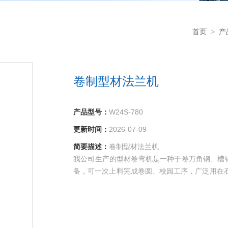
首页
>
产
卷制型材法兰机
产品型号：
W24S-780
更新时间：
2026-07-09
简要描述：
卷制型材法兰机
我公司生产的型材卷弯机是一种于卷万角钢、槽
备，可一次上料完成卷圆、校园工序，广泛用在
主传动辊，也可三个工作辊为主传动辊，两个边
利于保证非对称截面型材卷制质量。本机结构先