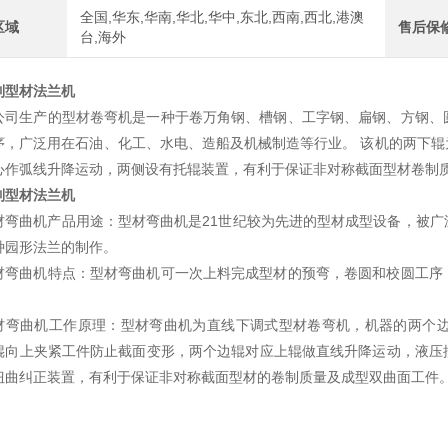
全国,华东,华南,华北,华中,东北,西南,西北,港澳
区域
售后保
台,海外
中航重工 大型拉弯机
制型
材法兰机
公司生产的型材卷弯机是一种于卷万角钢、槽钢、工字钢、扁钢、方钢、
序，广泛用在石油、化工、水电、造船及机械制造等行业。 该机的两下
心作弧线升降运动，两侧设有托辊装置，有利于保证非对称截面型材卷制
制型
材法兰机
材弯曲机产品用途：型材弯曲机是21世纪较为先进的型材成型设备，被
种园形法兰的制作。
材弯曲机特点：型材弯曲机可一次上料完成型材的预弯，卷圆和校圆工序
江苏中航重工厂家定制四轴数控型材弯曲机
材弯曲机工作原理：型材弯曲机为直线下调式型材卷弯机，机器的两个
辊向上夹紧工件防止截面变形，两个边辊对应上辊做直线升降运动，液压
扭曲纠正装置，有利于保证非对称截面型材的卷制质量及成型双曲面工件