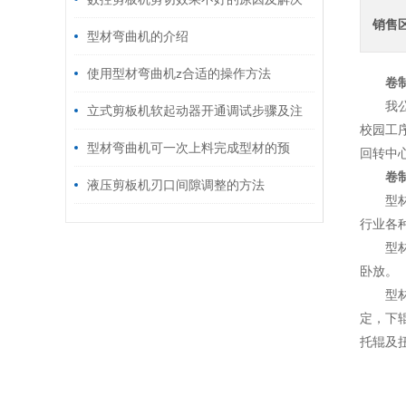
销售
办法
型材弯曲机的介绍
使用型材弯曲机z合适的操作方法
卷
我
立式剪板机软起动器开通调试步骤及注
校园工
意事项
型材弯曲机可一次上料完成型材的预
回转中
卷
弯，卷圆和校圆工序
液压剪板机刃口间隙调整的方法
型
行业各
型
卧放。
型
定，下
托辊及