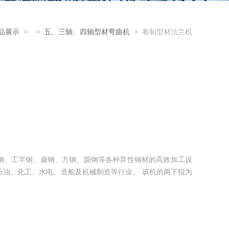
品展示
> >
五、三轴、四轴型材弯曲机
> 卷制型材法兰机
钢、工字钢、扁钢、方钢、圆钢等各种异性钢材的高效加工设
石油、化工、水电、造船及机械制造等行业。 该机的两下辊为
辊围绕固定回转中心作弧线升降运动，两侧设有托辊装置，有
进，工作可靠，体积小，功能齐。