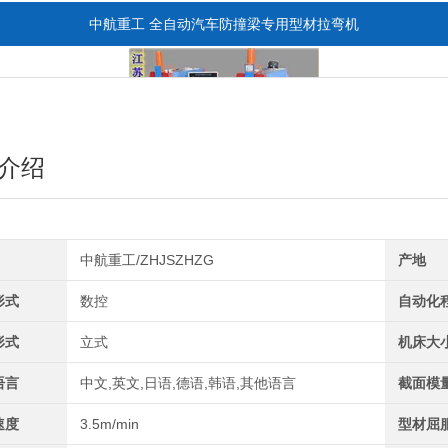
中航重工 全自动汽车防撞梁专用型材拉弯机
介绍
中航重工/ZHJSZHZG
产地
全自动CAD导图滚弯机
形式
数控
自动化
形式
立式
机床大
语言
中文,英文,日语,德语,韩语,其他语言
截面模
速度
3.5m/min
型材屈