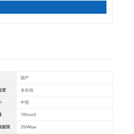
国产
程度
全自动
小
中型
量
780cm3
服极限
250Mpa