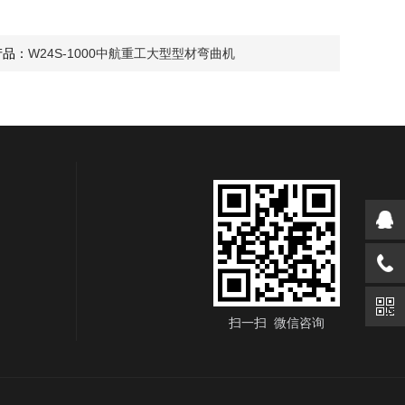
产品：
W24S-1000中航重工大型型材弯曲机
扫一扫 微信咨询