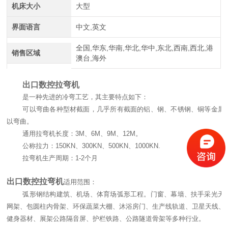
中航重工 大型拉弯机
机床大小
大型
界面语言
中文,英文
全国,华东,华南,华北,华中,东北,西南,西北,港
销售区域
澳台,海外
出口数控拉弯机
是一种先进的冷弯工艺，其主要特点如下：
可以弯曲各种型材截面，几乎所有截面的铝、钢、不锈钢、铜等金属
以弯曲。
江苏中航重工厂家定制四轴数控型材弯曲机
通用拉弯机长度：3M、6M、9M、12M。
公称拉力：150KN、300KN、500KN、1000KN.
拉弯机生产周期：1-2个月
出口数控拉弯机
适用范围：
弧形钢结构建筑、机场、体育场弧形工程。门窗、幕墙、扶手采光天
网架、包圆柱内骨架、环保蔬菜大棚、沐浴房门、生产线轨道、卫星天线、
健身器材、展架公路隔音屏、护栏铁路、公路隧道骨架等多种行业。