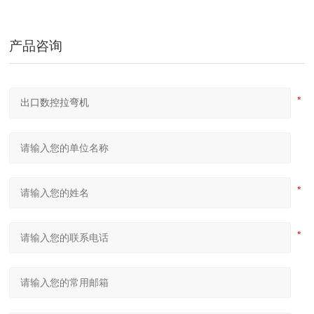
产品咨询
U形弯弧机 椭圆形弯滚机 弹簧型滚圆机
隧道桥梁拱架弯拱机 液压对称式弯曲机