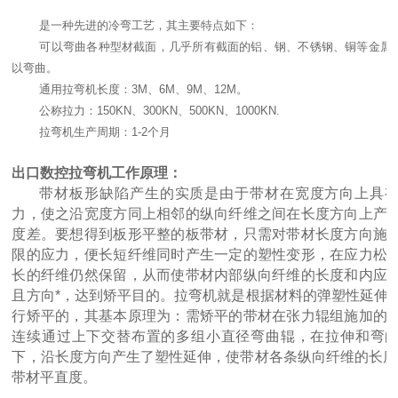
是一种先进的冷弯工艺，其主要特点如下：
四辊卷板机生产厂家 20年新四轴卷圆机报价
可以弯曲各种型材截面，几乎所有截面的铝、钢、不锈钢、铜等金属
以弯曲。
通用拉弯机长度：3M、6M、9M、12M。
公称拉力：150KN、300KN、500KN、1000KN.
拉弯机生产周期：1-2个月
出口数控拉弯机工作原理：
带材板形缺陷产生的实质是由于带材在宽度方向上具
力，使之沿宽度方同上相邻的纵向纤维之间在长度方向上产
度差。要想得到板形平整的板带材，只需对带材长度方向施
大型卷板机厂家供应 四辊液压卷板设备
限的应力，便长短纤维同时产生一定的塑性变形，在应力松
长的纤维仍然保留，从而使带材内部纵向纤维的长度和内应
且方向*，达到矫平目的。拉弯机就是根据材料的弹塑性延伸
行矫平的，其基本原理为：需矫平的带材在张力辊组施加的
连续通过上下交替布置的多组小直径弯曲辊，在拉伸和弯
下，沿长度方向产生了塑性延伸，使带材各条纵向纤维的长度
带材平直度。