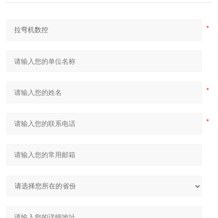
U形弯弧机 椭圆形弯滚机 弹簧型滚圆机