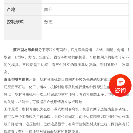
产地
国产
控制形式
数控
液压型材弯曲机
分平弯和立弯两种，它是弯曲扁钢、方钢、圆钢、角钢、I
中航重工 大型拉弯机
型钢、H型钢、方管、矩形管、圆管等型材的的机器。可根据用户的要求订制不
同的模具。三辊都是主动辊、有三个独立的液压马达驱动。卷制速度快、效率
高。
液压型材弯曲机
用途：型材弯曲机是目前国内外较为先进的型材成型设备，被广
泛应用于石油，化工，钢构，机械制造等及其他行业各种园形法兰的制作。
特点：型材弯曲机可一次上料完成型材的预弯，卷圆和校圆工序；型材弯曲机结
构先进，功能全，可根据用户使用情况立放或卧放。
工作原理：型材弯曲机为弧线下调式型材卷弯机，机器的两个边辊为主传动辊，
也可以三个工作辊为主传动辊，上辊位置固定，两个边辊围绕因定回转中心作弧
线升降动动，液压控制，位移液晶显示，有利于控制型材成形过程，两侧高有托
江苏中航重工厂家定制四轴数控型材弯曲机
辊装置，有利于保证非对称截面型材的卷制质量。