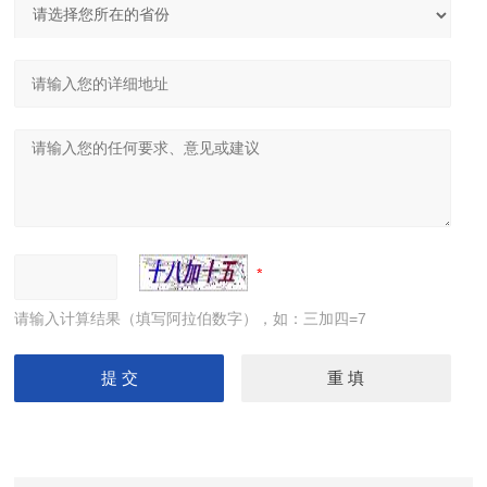
大型卷板机厂家供应 四辊液压卷板设备
U形弯弧机 椭圆形弯滚机 弹簧型滚圆机
请输入计算结果（填写阿拉伯数字），如：三加四=7