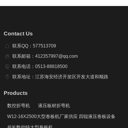
Contact Us
联系QQ：577513709
联系邮箱：412357997@qq.com
联系电话：0513-88818500
联系地址：江苏海安经济开发区开发大道和顺路
Products
数控折弯机
液压板材折弯机
W12-16X2500大型卷板机厂家供应 四辊液压卷板设备
超长数控特大型卷板机