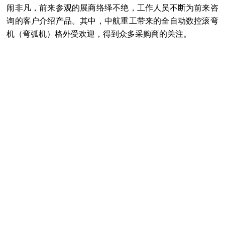
闹非凡，前来参观的展商络绎不绝，工作人员不断为前来咨
询的客户介绍产品。其中，中航重工带来的全自动数控滚弯
机（弯弧机）格外受欢迎，得到众多采购商的关注。