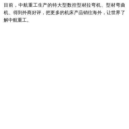
目前，中航重工生产的特大型数控型材拉弯机、型材弯曲
机、得到外商好评，把更多的机床产品销往海外，让世界了
解中航重工。