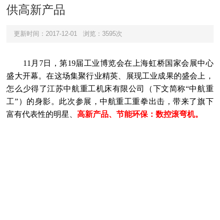
供高新产品
更新时间：2017-12-01
浏览：3595次
11月7日，第19届工业博览会在上海虹桥国家会展中心
盛大开幕。在这场集聚行业精英、展现工业成果的盛会上，
怎么少得了江苏中航重工机床有限公司（下文简称“中航重
工”）的身影。此次参展，中航重工重拳出击，带来了旗下
富有代表性的明星、
高新产品、节能环保：数控滚弯机。