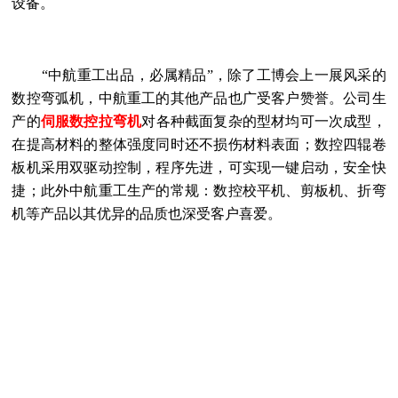
设备。
“中航重工出品，必属精品”，除了工博会上一展风采的
数控弯弧机，中航重工的其他产品也广受客户赞誉。公司生
产的
伺服数控拉弯机
对各种截面复杂的型材均可一次成型，
在提高材料的整体强度同时还不损伤材料表面；数控四辊卷
板机采用双驱动控制，程序先进，可实现一键启动，安全快
捷；此外中航重工生产的常规：
数控校平机
、
剪板机、折弯
机
等产品以其优异的品质也深受客户喜爱。