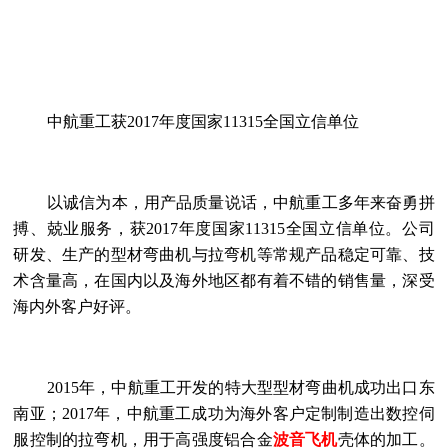
中航重工获2017年度国家11315全国立信单位
以诚信为本，用产品质量说话，中航重工多年来奋勇拼
搏、兢业服务，获2017年度国家11315全国立信单位。公司
研发、生产的型材弯曲机与拉弯机等常规产品稳定可靠、技
术含量高，在国内以及海外地区都有着不错的销售量，深受
海内外客户好评。
2015年，中航重工开发的特大型型材弯曲机成功出口东
南亚；2017年，中航重工成功为海外客户定制制造出数控伺
服控制的拉弯机，用于高强度铝合金
波音飞机
壳体的加工。