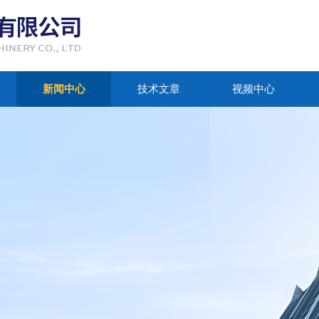
新闻中心
技术文章
视频中心