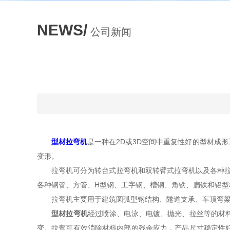
NEWS/
公司新闻
型材拉弯机
是一种在2D或3D空间中重复性好的型材成
变形。
拉弯机可分为转台式拉弯机和双转臂式拉弯机以及各种拉弯
各种钢管、方管、H型钢、工字钢、槽钢、角铁、扁铁和铝型
拉弯机主要用于建筑圆弧型钢结构、隧道支承、车顶弯梁、
型材拉弯机
经过喷涂、电泳、电镀、抛光、拉丝等的材
变。拉弯可有效消除材料内部的残余应力，产品尺寸稳定性