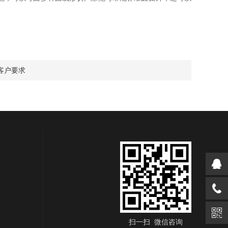
客户要求
扫一扫 微信咨询