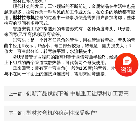
型材拉弯的形式：
现代社会的发展，工业领域的不断前进，金属制品在生活中也是
越来越多，拉弯作为一种常见的加工作业方法，在众多的场所都有应
用，
型材拉弯机
拉弯的过程中一些事项便是需要用户多加考虑，整体
拉弯的期间有多种形式。
管道安装工程中常遇到的弯管形式有：各种角度弯头、U形管、
来回弯(乙字弯)和弧形弯管等。
①弯头：是一个具有任意角的管件，用在管道转弯处。弯头的弯
曲半径用R表示，R值小，弯曲部分较短，转弯急，阻力损失大；R
值大，弯曲部分长，转弯较平滑，水流损失小。
②U形管管子两端间的距离H等于两倍弯曲半径R，经常用作连接
上下组成的两个管道或散热器，可代替两个弯头使用。
③来回弯：带有两个弯曲角(一般为135度)的弯管。常用于管道
与不在同一平面上的连接点连接时，需用来回弯连接。
创新产品赋能下游 中航重工让型材加工更高
上一篇：
效
型材拉弯机的稳定性深受客户*
下一篇：