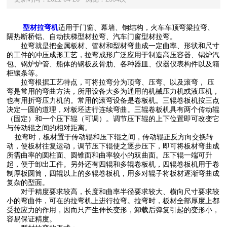
型材拉弯机
适用于门窗、幕墙、钢结构，火车车顶弯梁拉弯、
隔热断桥铝、自动扶梯型材拉弯、汽车门窗型材拉弯。
拉弯就是把金属板材、管材和型材弯曲成一定曲率、形状和尺寸
的工件的冲压成形工艺，拉弯成形广泛应用于制造高压容器、锅炉汽
包、锅炉炉管、船体的钢板及骨肋、各种器皿、仪器仪表构件以及箱
柜镶条等。
拉弯根据工艺特点，可将拉弯分为顶弯、压弯、以及滚弯， 压
弯是常用的弯曲方法，所用设备大多为通用的机械压力机或液压机，
也有用折弯压力机的。常用的滚弯设备是卷板机。三辊卷板机按三点
决定一圆的道理，对板坯进行连续弯曲。三辊卷板机具有两个传动辊
（固定）和一个压下辊（可调）。调节压下辊的上下位置即可改变它
与传动辊之间的相对距离。
拉弯时，板材置于传动辊和压下辊之间，传动辊正反方向交换转
动，使板材往复运动，调节压下辊使之逐步压下，即可将板材弯曲成
所需曲率的圆柱面、圆锥面和曲率较小的双曲面。压下辊一端可升
起，便于卸出工件。另外还有四辊和多辊卷板机，四辊卷板机用于卷
制厚板圆筒，四辊以上的多辊卷板机，用多对辊子将板材逐渐弯曲成
复杂的型面。
对于精度要求较高，长度和曲率半径要求较大、横向尺寸要求较
小的弯曲件，可在的拉弯机上进行拉弯。拉弯时，板材全部厚度上都
受拉应力的作用，因而只产生伸长变形，卸载后弹复引起的变形小，
容易保证精度。