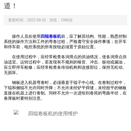
道！
更新时间：2022-09-20
浏览：1940次
操作人员在使用
四辊卷板机
前，应了解其结构、性能，熟悉控制
系统的操作方法和工件的弯卷过程，严格遵守安全操作事项；在开车
和停车前，电控系统的所有按钮必须置于原始位置。
在使用过程中，应经常检查各润滑点的供油情况，使各润滑点供
油适宜。运转过程中，若发现有不规则的噪音、冲击、振动或漏油，
应立即停车检修；应经常检查各传动机构和连接部位，保持无松动、
无损坏。
钢板进入机器弯卷时，必须垂直于辊子中心线。在卷制过程中，
下辊和侧辊不允许同时升降；不允许未经铲平焊缝，未经校平的钢板
直接在机器上进行卷制。同样不允许一次进给到卷筒的弯曲半径，在
卷厚板时要特别注意。