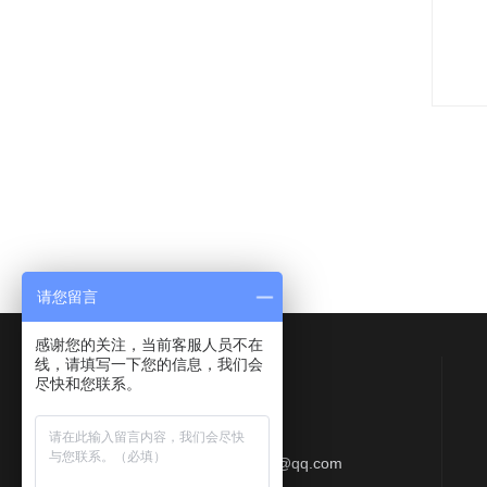
请您留言
感谢您的关注，当前客服人员不在
线，请填写一下您的信息，我们会
Contact Us
尽快和您联系。
联系QQ：577513709
联系邮箱：412357997@qq.com