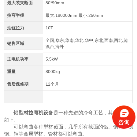
最大装夹断面
80*90mm
拉弯半径
最大:180000mm,最小:250mm
油缸拉力
10T
江苏中航重工厂家定制四轴数控型材弯曲机
全国,华东,华南,华北,华中,东北,西南,西北,港
销售区域
澳台,海外
主电机功率
5.5kW
重量
8000kg
售后保修期
12个月
四辊卷板机生产厂家 20年新四轴卷圆机报价
铝型材拉弯机设备
是一种先进的冷弯工艺，其主要特点
如下:
可以弯曲各种型材截面，几乎所有截面的铝、钢、不锈
钢、铜等金属型材、管材都可以弯曲。