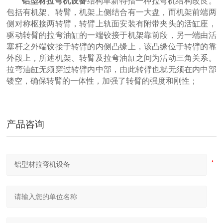
铝型材拉弯机设备
结构革新特指一种拉弯机结构改良。
包括有机架、转臂，机架上侧结合有一大盘，而机架前端两
侧对称枢接两转臂，转臂上轨面安装有附带夹头的活缸座，
驱动转臂的拉弯油缸的一端铰接于机架靠前段，另一端由活
塞杆之外端铰接于转臂的内侧凸缘上，该凸缘位于转臂的靠
外段上，所述机架、转臂及拉弯油缸之间为活动三角关系。
拉弯油缸无须穿过转臂内中部，由此转臂也就无须在内中部
镂空，确保转臂的一体性，加强了转臂的强度和刚性；
隧道桥梁拱架弯拱机 液压对称式弯曲机
产品咨询