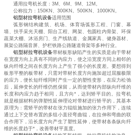
通用拉弯机长度：3M、6M、9M、12M。
公称拉力：150KN、300KN。500KN、1000KN。
铝型材拉弯机设备
适用范围
弧形钢结构建筑、机场、体育场弧形工程、门窗、幕
墙、扶手采光天棚、阳台工程、网架、包圆柱内骨架、环保
蔬菜大棚、沐浴房门、生产线轨道、金属家具、健身器材、
大型卷板机厂家供应 四辊液压卷板设备
展架公路隔音屏、护栏铁路公路隧道骨架等多种行业。
铝型材拉弯机设备
带材板形缺陷产生的实质是由于带材
在宽度方向上具有不同的内应力，使之沿宽度方同上相邻的
纵向纤维之间在长度方向上产生了很小的长度差。要想得到
板形平整的板带材，只需对带材长度方向施加超过屈服极限
的应力，便长短纤维同时产生一定的塑性变形，在应力松弛
后，延伸变长的纤维仍然保留，从而使带材内部纵向纤维的
长度和内应力趋于相同，且方向*，达到矫平目的。拉弯机
就是根据材料的弹塑性延伸理论对带材进行矫平的，其基本
原理为：需矫平的带材在张力辊组施加的张力作用下，连续
通过上下交替布置的多组小直径弯曲辊，在拉伸和弯曲的联
U形弯弧机 椭圆形弯滚机 弹簧型滚圆机
合作用下，沿长度方向产生了塑性延伸，使带材各条纵向纤
维的长度趋于*，改善带材平直度。