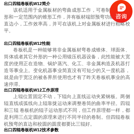
出口四辊卷板机W12
简介
该机适用于金属板材的弯曲成形工作，可卷制圆形，弧
形和一定范围内的锥形工件，并有板材端部预弯功能，剩 余
直边小，工作效率高，并可在该机上对金属板材进行粗略校
大型卷板机厂家供应 四辊液压卷板设备
平。
出口四辊卷板机W12
性能
卷板机是一种能够将非金属板材弯卷成锥体、球面体、
筒体或者其它外形的一种公用锻压机器设备，此性能被大宽
度的使用正在造物、锅炉蒸汽、化工、非金属构造及机器打
造等事业上。变化机器事业简直没有可短少的又一度机器，
就是由于宽泛的被各界所使用也才有了昨天卷板机事业的高
速停滞。
出口四辊卷板机W12工作原理
U形弯弧机 椭圆形弯滚机 弹簧型滚圆机
上辊位置固定不动，下辊向上直线运动夹紧钢板。两侧
辊直线或弧线向上辊靠拢运动来调整卷筒的曲率半径。四辊
和三辊 卷板机的辊子运动形式不同，但工作原理都一样，都
是利用三点定圆的原理来进行不同半径的卷制。但四辊卷板
机预弯的直边和校圆的圆度都要比三辊好。
出口四辊卷板机W12技术参数