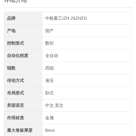
全自动CAD导图滚弯机
品牌
中航重工/ZH JSZHZG
产地
国产
控制形式
数控
自动化程度
全自动
辊数
四辊
中航重工 大型拉弯机
传动方式
液压
布局形式
卧式
界面语言
中文,英文
作用材质
金属
最大卷板厚度
8mm