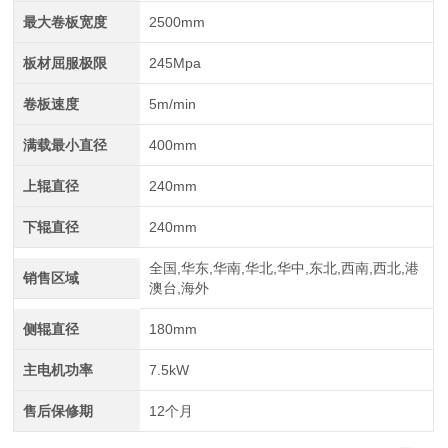
最大卷板宽度
2500mm
江苏中航重工厂家定制四轴数控型材弯曲机
板材屈服极限
245Mpa
卷板速度
5m/min
满载最小直径
400mm
上辊直径
240mm
下辊直径
240mm
全国,华东,华南,华北,华中,东北,西南,西北,港
销售区域
澳台,海外
四辊卷板机生产厂家 20年新四轴卷圆机报价
侧辊直径
180mm
主电机功率
7.5kW
售后保修期
12个月