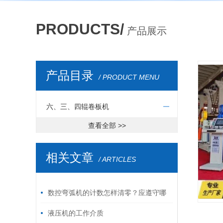
PRODUCTS/
产品展示
产品目录
/ PRODUCT MENU
六、三、四辊卷板机
查看全部 >>
相关文章
/ ARTICLES
数控弯弧机的计数怎样清零？应遵守哪
些原则
液压机的工作介质