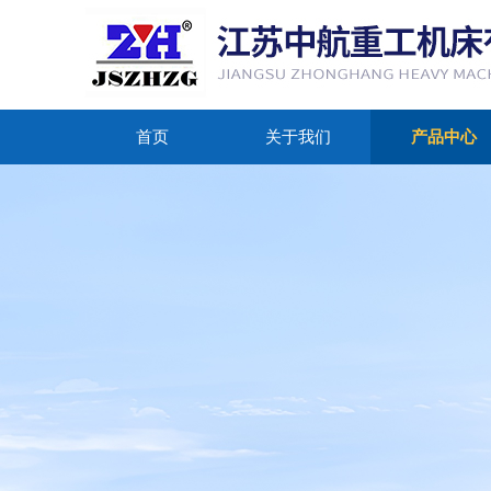
首页
关于我们
产品中心