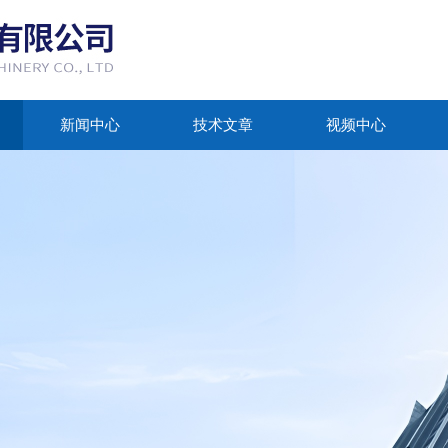
新闻中心
技术文章
视频中心