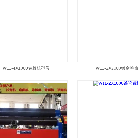
W11-4X1000卷板机型号
W11-2X2000钣金卷