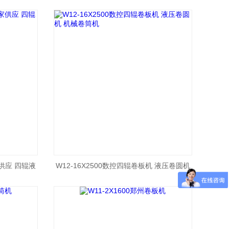
家供应 四辊液
W12-16X2500数控四辊卷板机 液压卷圆机
机械卷筒机