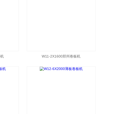
筒机
W11-2X1600郑州卷板机