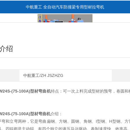
中航重工 全自动汽车防撞梁专用型材拉弯机
介绍
中航重工/ZH JSZHZG
全自动CAD导图滚弯机
W24S-(75-100A)型材弯曲机
特点：可一次上料完成型材的预弯，卷圆和
W24S-(75-100A)型材弯曲机
介绍：
平弯和立弯两种，它是弯曲扁钢、方钢、圆钢、角钢、I型钢、H型钢、
具。四辊都是主动辊、有四个独立的液压马达驱动。卷制速度快、效率高