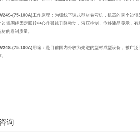
W24S-(75-100A)
工作原理：为弧线下调式型材卷弯机，机器的两个边辊
中航重工 大型拉弯机
个边辊围绕因定回转中心作弧线升降动动，液压控制，位移液晶显示，有
型材的卷制质量。
W24S-(75-100A)
用途：是目前国内外较为先进的型材成型设备，被广泛
作。
江苏中航重工厂家定制四轴数控型材弯曲机
咨询