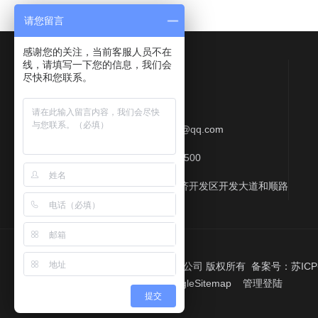
请您留言
感谢您的关注，当前客服人员不在
线，请填写一下您的信息，我们会
Contact Us
尽快和您联系。
联系QQ：577513709
联系邮箱：412357997@qq.com
联系电话：0513-88818500
联系地址：江苏海安经济开发区开发大道和顺路
©2026 江苏中航重工机床有限公司 版权所有 备案号：
苏ICP
技术支持：
机床商务网
GoogleSitemap
管理登陆
提交