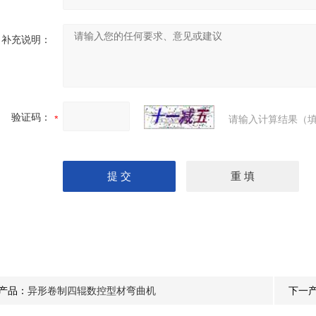
补充说明：
U形弯弧机 椭圆形弯滚机 弹簧型滚圆机
验证码：
请输入计算结果（填
隧道桥梁拱架弯拱机 液压对称式弯曲机
产品：
异形卷制四辊数控型材弯曲机
下一