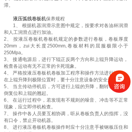
滞。
液压弧线卷板机
保养规程
1、 根据机器润滑示意图中规定，按要求对各油杯润滑
和人工润滑点进行加油。
2、 按液压卷板机卷板机规定的参数进行卷板，卷板厚度
20mm，zui大长度2500mm,卷板材料的屈服极限小于
250Mpa。
3、 接通电源后，进行下辊正反两个方向和上辊升降运动，
四辊卷板机生产厂家 20年新四轴卷圆机报价
检查各运动有无不正常的卡死现象。
4、 严格按液压卷板机卷板加工程序和操作方法进行操作，
在上辊升降到极限位置时，要十分注意设备的安全运行。
5、 当主传动停机后，方可进行上辊的升降，翻转轴承的倾
倒复位和上辊的翘起。
6、 在运行过程中，若发现有不规则的噪音、冲击等不正常
现象，应立即停机检查。
7、 操作中各人员要互相协调，听从卷板负责人的指挥，没
有口令，禁止开动机器。
8、 进行液压卷板机卷板操作时应十分注意手被钢板压住和