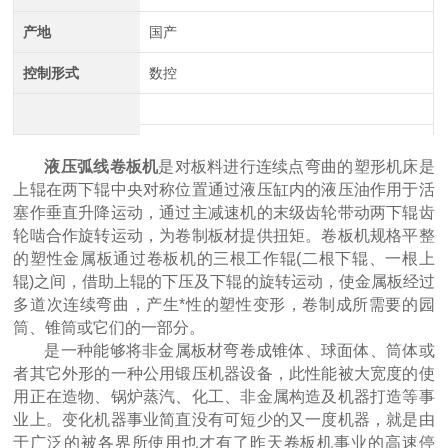
产地
国产
控制形式
数控
液压弧线卷板机
是对板料进行连续点弯曲的塑形机床是
上辊在两下辊中央对称位置通过液压缸内的液压油作用于活
中航重工 大型拉弯机
塞作垂直升降运动，通过主减速机的末级齿轮带动两下辊齿
轮啮合作旋转运动，为卷制板材提供扭矩。卷板机规格平整
的塑性金属板通过卷板机的三根工作辊(二根下辊、一根上
辊)之间，借助上辊的下压及下辊的旋转运动，使金属板经过
多道次连续弯曲，产生*性的塑性变形，卷制成所需要的园
筒、锥筒或它们的一部分。
是一种能够将非金属板材弯卷成锥体、球面体、筒体或
者其它外形的一种公用锻压机器设备，此性能被大宽度的使
用正在造物、锅炉蒸汽、化工、非金属构造及机器打造等事
业上。变化机器事业简直没有可短少的又一度机器，就是由
江苏中航重工厂家定制四轴数控型材弯曲机
于广泛的被各界所使用也才有了昨天卷板机事业的高速停