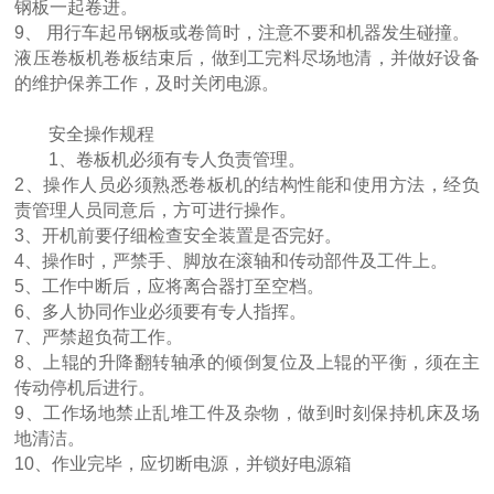
钢板一起卷进。
大型卷板机厂家供应 四辊液压卷板设备
9、 用行车起吊钢板或卷筒时，注意不要和机器发生碰撞。
液压卷板机卷板结束后，做到工完料尽场地清，并做好设备
的维护保养工作，及时关闭电源。
安全操作规程
1、卷板机必须有专人负责管理。
2、操作人员必须熟悉卷板机的结构性能和使用方法，经负
责管理人员同意后，方可进行操作。
3、开机前要仔细检查安全装置是否完好。
4、操作时，严禁手、脚放在滚轴和传动部件及工件上。
U形弯弧机 椭圆形弯滚机 弹簧型滚圆机
5、工作中断后，应将离合器打至空档。
6、多人协同作业必须要有专人指挥。
7、严禁超负荷工作。
8、上辊的升降翻转轴承的倾倒复位及上辊的平衡，须在主
传动停机后进行。
9、工作场地禁止乱堆工件及杂物，做到时刻保持机床及场
地清洁。
10、作业完毕，应切断电源，并锁好电源箱