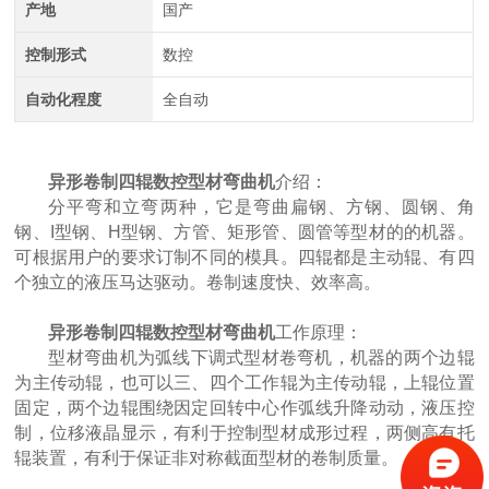
产地
国产
控制形式
数控
自动化程度
全自动
异形卷制四辊数控型材弯曲机
介绍：
中航重工 大型拉弯机
分平弯和立弯两种，它是弯曲扁钢、方钢、圆钢、角
钢、I型钢、H型钢、方管、矩形管、圆管等型材的的机器。
可根据用户的要求订制不同的模具。四辊都是主动辊、有四
个独立的液压马达驱动。卷制速度快、效率高。
异形卷制四辊数控型材弯曲机
工作原理：
型材弯曲机为弧线下调式型材卷弯机，机器的两个边辊
为主传动辊，也可以三、四个工作辊为主传动辊，上辊位置
固定，两个边辊围绕因定回转中心作弧线升降动动，液压控
制，位移液晶显示，有利于控制型材成形过程，两侧高有托
江苏中航重工厂家定制四轴数控型材弯曲机
辊装置，有利于保证非对称截面型材的卷制质量。