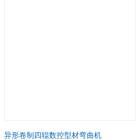
异形卷制四辊数控型材弯曲机