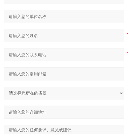
U形弯弧机 椭圆形弯滚机 弹簧型滚圆机