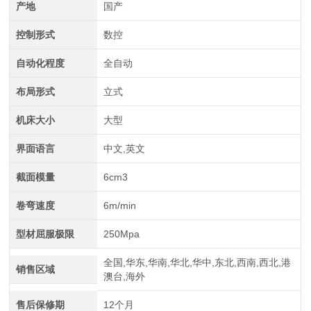
产地
国产
控制形式
数控
自动化程度
全自动
布局形式
立式
中航重工 大型拉弯机
机床大小
大型
界面语言
中文,英文
截面模量
6cm3
卷弯速度
6m/min
型材屈服极限
250Mpa
全国,华东,华南,华北,华中,东北,西南,西北,港
销售区域
澳台,海外
江苏中航重工厂家定制四轴数控型材弯曲机
售后保修期
12个月