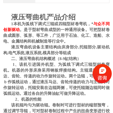
产品介绍
液压弯曲机
1
本机为弧线下调式三辊或四辊
型材卷弯机，
*
与众不同
创新驱动
。是于型材弯曲成型的一种通用设备。可把型材卷
曲成圆形、弧形、等工件，广泛用于石油、化工、造船、水
电、金属结构和机械制造等行业中。
液压弯​曲机
设备主要结构由床身部分,托辊部分,驱动机
四辊卷板机生产厂家 20年新四轴卷圆机报价
构,电气系统,液压系统,模具部分等组成
二、
液压弯曲机
结构概述
（
8-9
缸结构）
1、
该机引进国外机型、为弧线下调式三辊型材卷弯
机。机器的外形床身采用钢板焊接结构。主辊通过液压马
达、齿轮、传递的动力作旋转运动。两个边辊，可绕中轴
ｂ
作弧线运动，通过液压马达、齿轮传递的动力与主轴同时
作旋转运动，托辊安装在边辊两侧，可使托辊随边辊同时做
弧线运动。通过各自的升降油缸可做升降运动。
2、机器的性能
该机辊均匀为驱动辊。卷制时可进行型材的端部预弯，
大型卷板机厂家供应 四辊液压卷板设备
通过调节导辊，可对型材卷制过程中产生的扭曲变形进行校