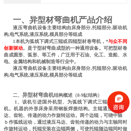
产品介绍
一、
异型材弯曲机
液压弯​曲机
设备主要结构由床身部分,托辊部分,驱动机
构,电气系统,液压系统,模具部分等组成
1
本机为弧线下调式三辊或四辊
型材卷弯机，
*
与众不同
创新驱动
。是于型材弯曲成型的一种通用设备。可把型材卷
曲成圆形、弧形、等工件，广泛用于石油、化工、造船、水
电、金属结构和机械制造等行业中。
液压弯​曲机
设备主要结构由床身部分,托辊部分,驱动机
构,电气系统,液压系统,模具部分等组成
异型材弯曲机
二、
结构概述
（
8-9
缸结构）
1、
该机引进国外机型、为弧线下调式三辊型材卷弯
机。机器的外形床身采用钢板焊接结构。主辊通过液压马
达、齿轮、传递的动力作旋转运动。两个边辊，可绕中轴
ｂ
作弧线运动，通过液压马达、齿轮传递的动力与主轴同时
作旋转运动，托辊安装在边辊两侧，可使托辊随边辊同时做