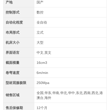
产地
国产
控制形式
数控
自动化程度
全自动
布局形式
立式
机床大小
大型
界面语言
中文,英文
截面模量
16cm3
卷弯速度
6m/min
型材屈服极限
250Mpa
全国,华东,华南,华北,华中,东北,西南,西北,港
销售区域
澳台,海外
售后保修期
12个月