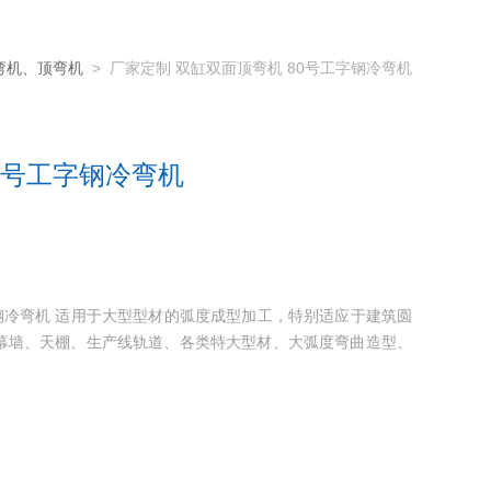
弯机、顶弯机
> 厂家定制 双缸双面顶弯机 80号工字钢冷弯机
0号工字钢冷弯机
字钢冷弯机 适用于大型型材的弧度成型加工，特别适应于建筑圆
幕墙、天棚、生产线轨道、各类特大型材、大弧度弯曲造型、