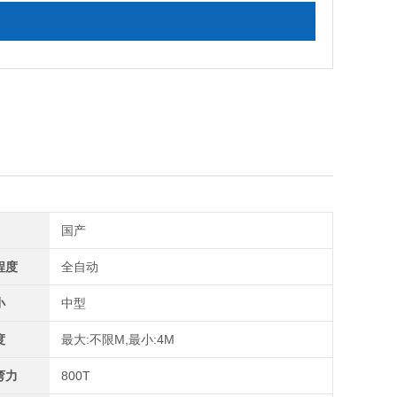
国产
程度
全自动
小
中型
度
最大:不限M,最小:4M
弯力
800T