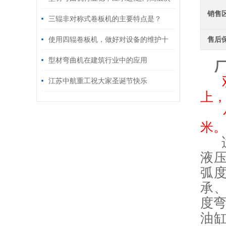
销售
三辊非对称式卷板机的主要特点是？
使用四辊卷板机，做好对设备的维护十
售后
分重要！
型材弯曲机在建筑行业中的应用
江苏中航重工祝大家圣诞节快乐
上，
米
液
弧
承
度
油