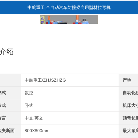
中航重工 全自动汽车防撞梁专用型材拉弯机
介绍
中航重工/ZHJSZHZG
产地
全自动CAD导图滚弯机
形式
数控
自动化
形式
卧式
机床大
语言
中文,英文
顶弯长
装夹断面
800X800mm
最大顶