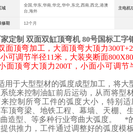
全国,华东,华南,华北,华中,东北,西南,西北,港澳
区域
主电机
台,海外
中航重工 大型拉弯机
保修期
12个月
厂家定制 双面双缸顶弯机 80号国标工字
双面顶弯加工，大面顶弯大顶力300T+
小可调节半径11米，大装夹断面800X8
小面顶弯大顶力200T，小面小可调节半径
。
适用于大型型材的弧度成型加工，将大
江苏中航重工厂家定制四轴数控型材弯曲机
压系统来控制油缸前后运动，从而将型
度来控制所弯工件的弧度大小，特别适
、车顶弯梁、地铁工程、幕墙、天棚、
弯曲造型、等多种行业弯曲大弧度。 *
缸提供推力，工件通过调整好的弧度模