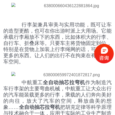
行李架兼具审美与实用功能，既可让车
的造型更酷，也可在你出游时派上大用场。它能
承载行李厢放不下的东西，比如体积大的行李、
自行车、折叠床等。只要车主将货物固定到位，
特别是在货物上加装上行李绳网的话，可以携带
四辊卷板机生产厂家 20年新四轴卷圆机报价
更多的东西。让人们的出行不在拘束在有限的汽
车空间。
中航重工
全自动抽芯拉弯机
作为制造汽
车行李架的主要弯曲机械，中航重工让大众出行
的汽车能装载更多的行李，乘载的人们奔向美好
的向往，放大了汽车的空间，释放曲美的想
象……
全自动抽芯拉弯机
把胡克定律等科学原理
大型卷板机厂家供应 四辊液压卷板设备
与技术融合于一体，应用于实际的工业生产制造