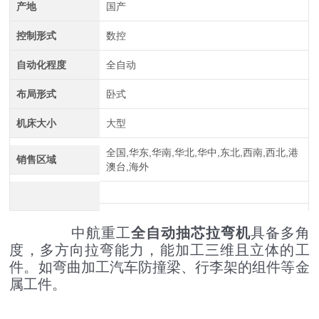
产地
国产
控制形式
数控
自动化程度
全自动
布局形式
卧式
中航重工 大型拉弯机
机床大小
大型
全国,华东,华南,华北,华中,东北,西南,西北,港
销售区域
澳台,海外
中航重工
全自动抽芯拉弯机
具备多角
度，多方向拉弯能力，能加工三维且立体的工
件。如弯曲加工汽车防撞梁、行李架的组件等金
属工件。
江苏中航重工厂家定制四轴数控型材弯曲机