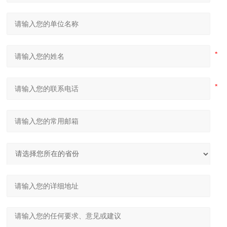
隧道桥梁拱架弯拱机 液压对称式弯曲机