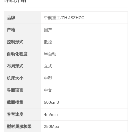
全自动CAD导图滚弯机
品牌
中航重工/ZH JSZHZG
产地
国产
控制形式
数控
自动化程度
半自动
布局形式
立式
中航重工 大型拉弯机
机床大小
中型
界面语言
中文
截面模量
500cm3
卷弯速度
4m/min
型材屈服极限
250Mpa