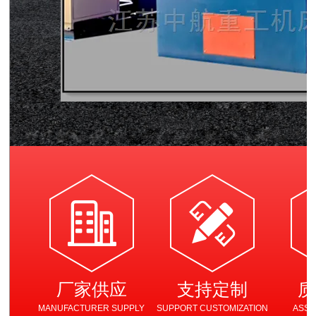
隧道桥梁拱架弯拱机 液压对称式弯曲机
厂家供应
支持定制
质
MANUFACTURER SUPPLY
SUPPORT CUSTOMIZATION
ASSU