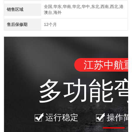
全国,华东,华南,华北,华中,东北,西南,西北,港
销售区域
澳台,海外
江苏中航重工厂家定制四轴数控型材弯曲机
售后保修期
12个月
江苏中航
多功能
四辊卷板机生产厂家 20年新四轴卷圆机报价
运行稳定
操作简