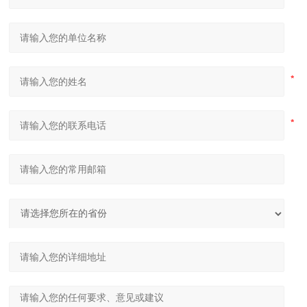
隧道桥梁拱架弯拱机 液压对称式弯曲机