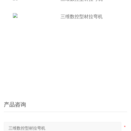
U形弯弧机 椭圆形弯滚机 弹簧型滚圆机
产品咨询