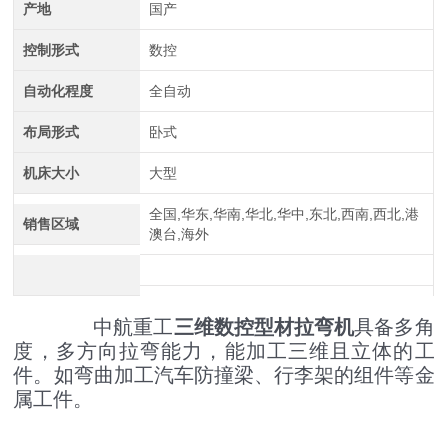
产地
国产
控制形式
数控
自动化程度
全自动
布局形式
卧式
中航重工 大型拉弯机
机床大小
大型
全国,华东,华南,华北,华中,东北,西南,西北,港
销售区域
澳台,海外
中航重工
三维数控型材拉弯机
具备多角
度，多方向拉弯能力，能加工三维且立体的工
件。如弯曲加工汽车防撞梁、行李架的组件等金
属工件。
江苏中航重工厂家定制四轴数控型材弯曲机