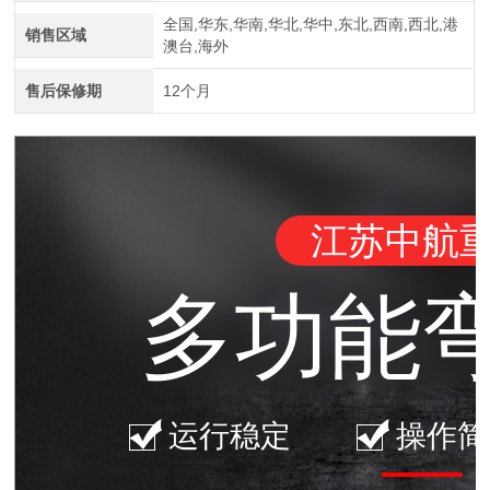
全国,华东,华南,华北,华中,东北,西南,西北,港
销售区域
澳台,海外
江苏中航重工厂家定制四轴数控型材弯曲机
售后保修期
12个月
江苏中航
多功能
四辊卷板机生产厂家 20年新四轴卷圆机报价
运行稳定
操作简