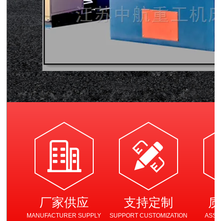
隧道桥梁拱架弯拱机 液压对称式弯曲机
厂家供应
支持定制
质
MANUFACTURER SUPPLY
SUPPORT CUSTOMIZATION
ASSU