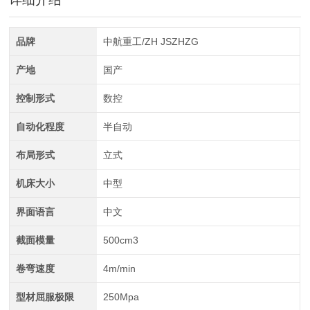
全自动CAD导图滚弯机
品牌
中航重工/ZH JSZHZG
产地
国产
控制形式
数控
自动化程度
半自动
布局形式
立式
中航重工 大型拉弯机
机床大小
中型
界面语言
中文
截面模量
500cm3
卷弯速度
4m/min
型材屈服极限
250Mpa