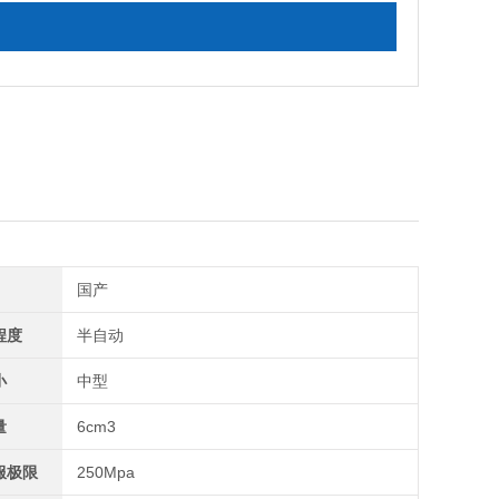
国产
程度
半自动
小
中型
量
6cm3
服极限
250Mpa