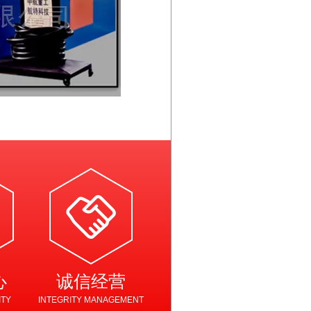
心
诚信经营
ITY
INTEGRITY MANAGEMENT