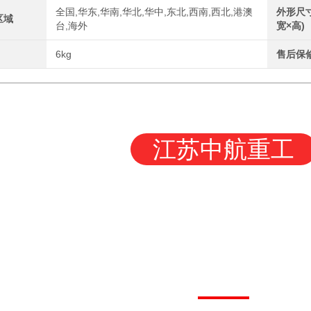
全国,华东,华南,华北,华中,东北,西南,西北,港澳
外形尺寸
区域
台,海外
宽×高)
中航重工 大型拉弯机
6kg
售后保
江苏中航重工
多功能弯
江苏中航重工厂家定制四轴数控型材弯曲机
运行稳定
操作简便