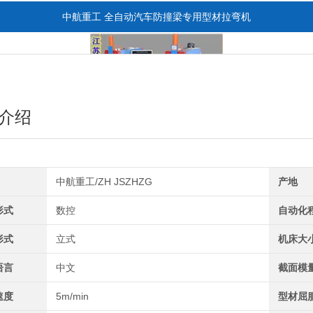
中航重工 全自动汽车防撞梁专用型材拉弯机
介绍
中航重工/ZH JSZHZG
产地
全自动CAD导图滚弯机
形式
数控
自动化
形式
立式
机床大
语言
中文
截面模
速度
5m/min
型材屈