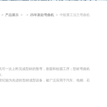
>
产品展示
> >
25年新款弯曲机
> 中航重工法兰弯曲机
机可一次上料完成型材的预弯，卷圆和校圆工序；型材弯曲机
放。
1世纪较为先进的型材成型设备，被广泛应用于汽车、电梯、石
形法兰的制作。