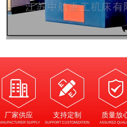
U形弯弧机 椭圆形弯滚机 弹簧型滚圆机
隧道桥梁拱架弯拱机 液压对称式弯曲机
厂家供应
支持定制
质量放
ANUFACTURER SUPPLY
SUPPORT CUSTOMIZATION
ASSURED QUAL