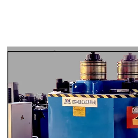
There are moments in life when you miss someone so much that you just want to
and hug them for reall Dream what you want to dreamgo where you want to what
have only one life and one
四辊卷板机生产厂家 20年新四轴卷圆机报价
大型卷板机厂家供应 四辊液压卷板设备