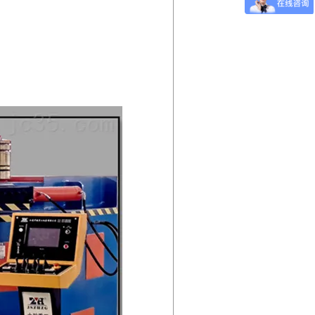
 pick them from your dreams
 you want to be because you