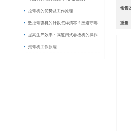
销售
拉弯机的优势及工作原理
数控弯弧机的计数怎样清零？应遵守哪
重量
些原则
提高生产效率：高速闸式卷板机的操作
技巧与优化方法
滚弯机工作原理