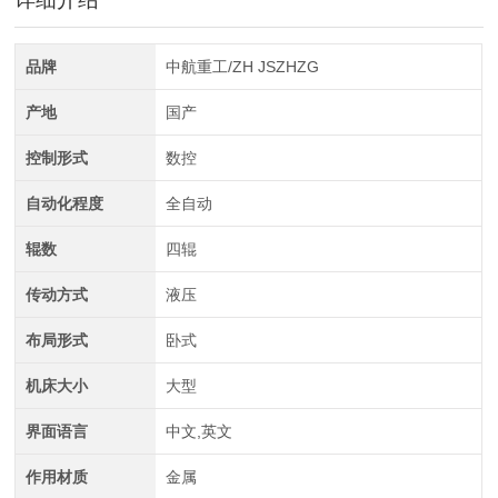
全自动CAD导图滚弯机
品牌
中航重工/ZH JSZHZG
产地
国产
控制形式
数控
自动化程度
全自动
辊数
四辊
中航重工 大型拉弯机
传动方式
液压
布局形式
卧式
机床大小
大型
界面语言
中文,英文
作用材质
金属