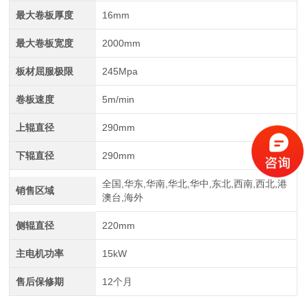
最大卷板厚度
16mm
江苏中航重工厂家定制四轴数控型材弯曲机
最大卷板宽度
2000mm
板材屈服极限
245Mpa
卷板速度
5m/min
上辊直径
290mm
下辊直径
290mm
全国,华东,华南,华北,华中,东北,西南,西北,港
销售区域
澳台,海外
四辊卷板机生产厂家 20年新四轴卷圆机报价
侧辊直径
220mm
主电机功率
15kW
售后保修期
12个月