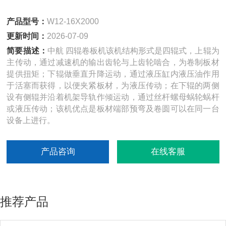
产品型号：
W12-16X2000
更新时间：
2026-07-09
简要描述：
中航 四辊卷板机该机结构形式是四辊式，上辊为
主传动，通过减速机的输出齿轮与上齿轮啮合，为卷制板材
提供扭矩；下辊做垂直升降运动，通过液压缸内液压油作用
于活塞而获得，以便夹紧板材，为液压传动；在下辊的两侧
设有侧辊并沿着机架导轨作倾运动，通过丝杆螺母蜗轮蜗杆
或液压传动；该机优点是板材端部预弯及卷圆可以在同一台
设备上进行。
产品咨询
在线客服
推荐产品