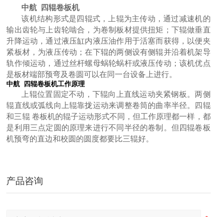
中航 四辊卷板机
该机结构形式是四辊式，上辊为主传动，通过减速机的
输出齿轮与上齿轮啮合，为卷制板材提供扭矩；下辊做垂直
大型卷板机厂家供应 四辊液压卷板设备
升降运动，通过液压缸内液压油作用于活塞而获得，以便夹
紧板材，为液压传动；在下辊的两侧设有侧辊并沿着机架导
轨作倾运动，通过丝杆螺母蜗轮蜗杆或液压传动；该机优点
是板材端部预弯及卷圆可以在同一台设备上进行。
中航 四辊卷板机工作原理
上辊位置固定不动，下辊向上直线运动夹紧钢板。两侧
辊直线或弧线向上辊靠拢运动来调整卷筒的曲率半径。四辊
和三辊 卷板机的辊子运动形式不同，但工作原理都一样，都
是利用三点定圆的原理来进行不同半径的卷制。但四辊卷板
机预弯的直边和校圆的圆度都要比三辊好。
U形弯弧机 椭圆形弯滚机 弹簧型滚圆机
产品咨询