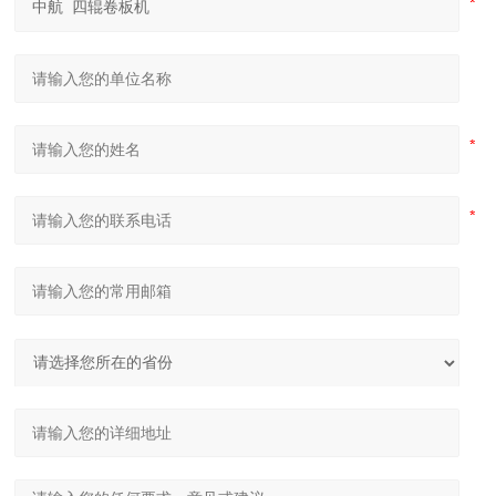
隧道桥梁拱架弯拱机 液压对称式弯曲机