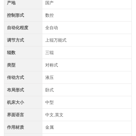
产地
国产
控制形式
数控
自动化程度
全自动
调节方式
上辊万能式
中航重工 大型拉弯机
辊数
三辊
类型
对称式
传动方式
液压
布局形式
卧式
机床大小
中型
界面语言
中文,英文
江苏中航重工厂家定制四轴数控型材弯曲机
作用材质
金属