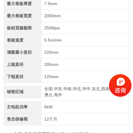
最大卷板厚度
7.5mm
最大卷板宽度
2000mm
板材屈服极限
250Mpa
卷板速度
5.5m/min
满载最小直径
220mm
四辊卷板机生产厂家 20年新四轴卷圆机报价
上辊直径
205mm
下辊直径
125mm
全国,华东,华南,华北,华中,东北,西南,西北,港
销售区域
澳台,海外
主电机功率
6kW
售后保修期
12个月
大型卷板机厂家供应 四辊液压卷板设备