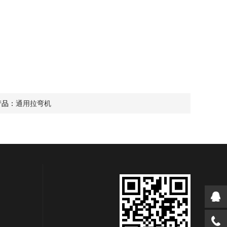
产品：
通用拉弯机