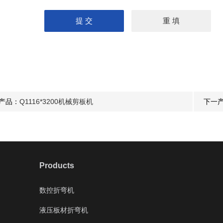
U形弯弧机 椭圆形弯滚机 弹簧型滚圆机
产品：
Q1116*3200机械剪板机
下一
Products
隧道桥梁拱架弯拱机 液压对称式弯曲机
数控折弯机
液压板材折弯机