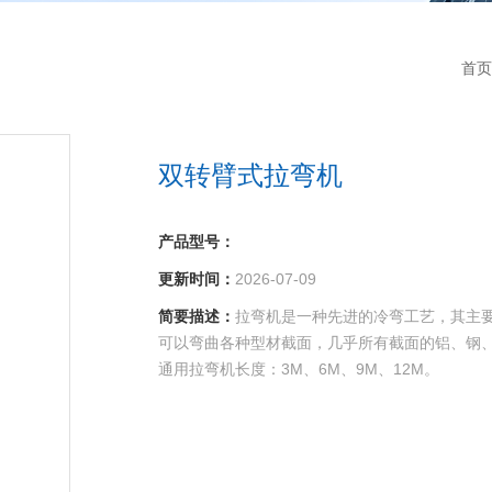
首页
双转臂式拉弯机
产品型号：
更新时间：
2026-07-09
简要描述：
拉弯机是一种先进的冷弯工艺，其主
可以弯曲各种型材截面，几乎所有截面的铝、钢
通用拉弯机长度：3M、6M、9M、12M。
公称拉力：150KN、300KN、500KN、1000KN.
拉弯机生产周期：1-2个月