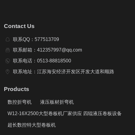
Contact Us
联系QQ：577513709
联系邮箱：412357997@qq.com
联系电话：0513-88818500
联系地址：江苏海安经济开发区开发大道和顺路
Products
数控折弯机
液压板材折弯机
W12-16X2500大型卷板机厂家供应 四辊液压卷板设备
超长数控特大型卷板机