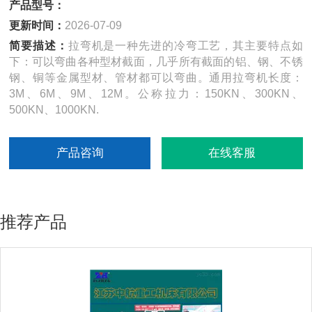
产品型号：
更新时间：
2026-07-09
简要描述：
拉弯机是一种先进的冷弯工艺，其主要特点如
下：可以弯曲各种型材截面，几乎所有截面的铝、钢、不锈
钢、铜等金属型材、管材都可以弯曲。通用拉弯机长度：
3M、6M、9M、12M。公称拉力：150KN、300KN、
500KN、1000KN.
产品咨询
在线客服
推荐产品