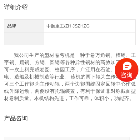
详细介绍
全自动CAD导图滚弯机
品牌
中航重工/ZH JSZHZG
我公司生产的型材卷弯机是一种于卷万角钢、槽钢、工
字钢、扁钢、方钢、圆钢等各种异性钢材的高效加工设备，
可一次上料完成卷圆、校园工序，广泛用在石油、化工、水
电、造船及机械制造等行业。 该机的两下辊为主传动辊，也
可三个工作辊为主传动辊，两个边辊围绕固定回转中心作弧
中航重工 大型拉弯机
线升降运动，两侧设有托辊装置，有利于保证非对称截面型
材卷制质量。本机结构先进，工作可靠，体积小，功能齐。
产品咨询