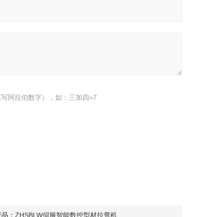
写阿拉伯数字），如：三加四=7
产品：
ZHSBLW伺服智能数控型材拉弯机