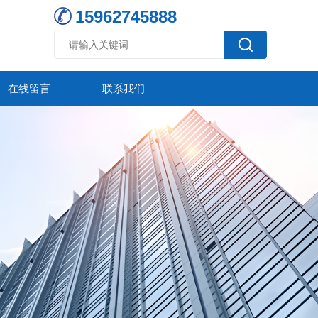
15962745888
在线留言
联系我们