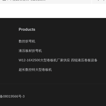
U形弯弧机 椭圆形弯滚机 弹簧型滚圆机
Products
数控折弯机
液压板材折弯机
W12-16X2500大型卷板机厂家供应 四辊液压卷板设备
超长数控特大型卷板机
隧道桥梁拱架弯拱机 液压对称式弯曲机
备08019566号-3