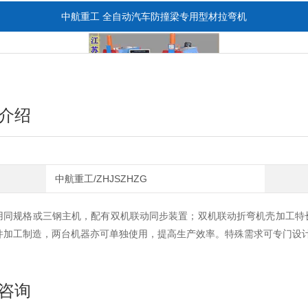
中航重工 全自动汽车防撞梁专用型材拉弯机
介绍
中航重工/ZHJSZHZG
全自动CAD导图滚弯机
用同规格或三钢主机，配有双机联动同步装置；双机联动折弯机壳加工特
件加工制造，两台机器亦可单独使用，提高生产效率。特殊需求可专门设
咨询