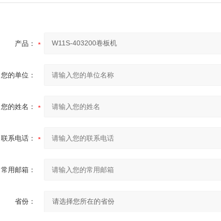
中航重工 大型拉弯机
产品：
您的单位：
您的姓名：
联系电话：
江苏中航重工厂家定制四轴数控型材弯曲机
常用邮箱：
省份：