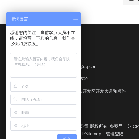
请您留言
感谢您的关注，当前客服人员不在
线，请填写一下您的信息，我们会
Contact Us
尽快和您联系。
联系QQ：577513709
联系邮箱：412357997@qq.com
联系电话：0513-88818500
联系地址：江苏海安经济开发区开发大道和顺路
©2026 江苏中航重工机床有限公司 版权所有 备案号：
苏ICP
技术支持：
机床商务网
GoogleSitemap
管理登陆