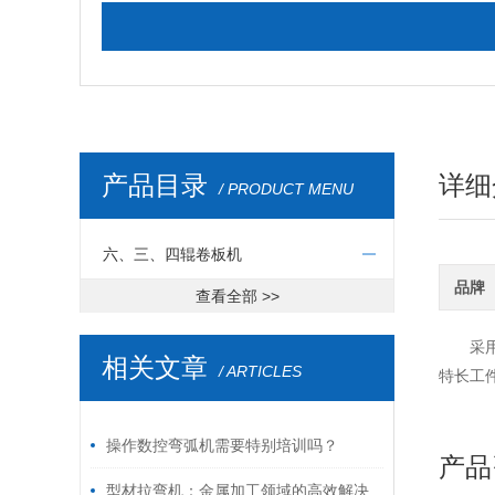
产品目录
详细
/ PRODUCT MENU
六、三、四辊卷板机
品牌
查看全部 >>
采
相关文章
/ ARTICLES
特长工
操作数控弯弧机需要特别培训吗？
产品
型材拉弯机：金属加工领域的高效解决