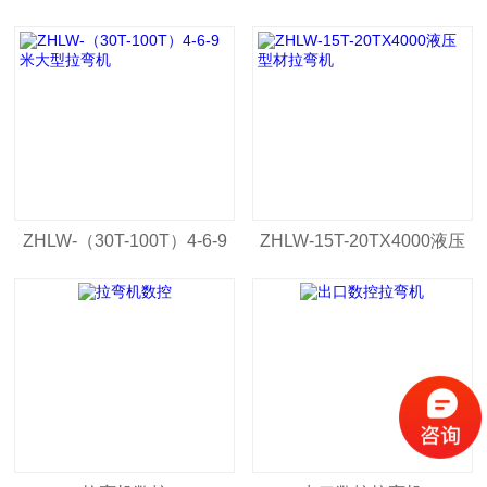
拉弯机
弯机
ZHLW-（30T-100T）4-6-9
ZHLW-15T-20TX4000液压
米大型拉弯机
型材拉弯机