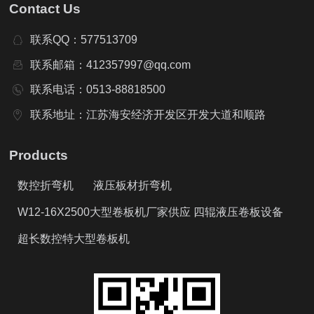
Contact Us
联系QQ：577513709
联系邮箱：412357997@qq.com
联系电话：0513-88818500
联系地址：江苏海安经济开发区开发大道和顺路
Products
数控折弯机
液压板材折弯机
W12-16X2500大型卷板机厂家供应 四辊液压卷板设备
超长数控特大型卷板机