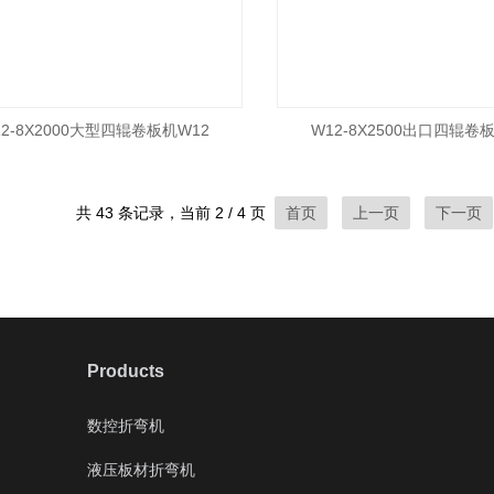
12-8X2000大型四辊卷板机W12
W12-8X2500出口四辊卷
共 43 条记录，当前 2 / 4 页
首页
上一页
下一页
Products
数控折弯机
液压板材折弯机