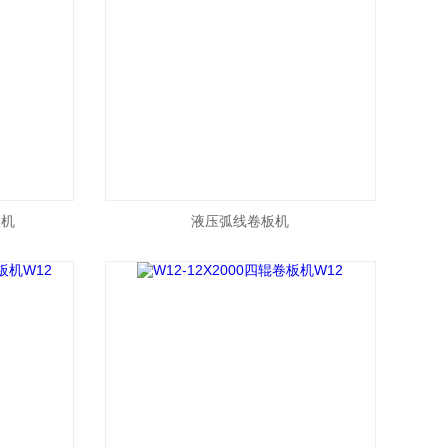
板机
液压弧线卷板机