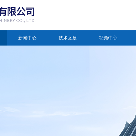
新闻中心
技术文章
视频中心