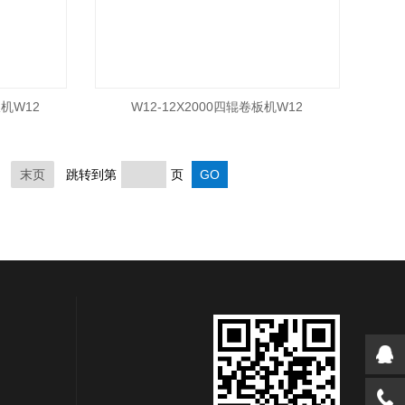
板机W12
W12-12X2000四辊卷板机W12
末页
跳转到第
页