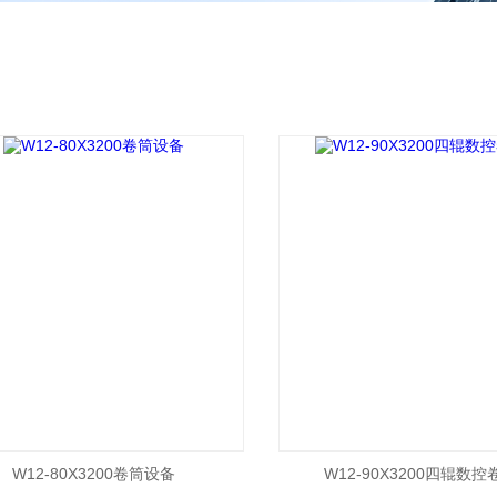
W12-80X3200卷筒设备
W12-90X3200四辊数