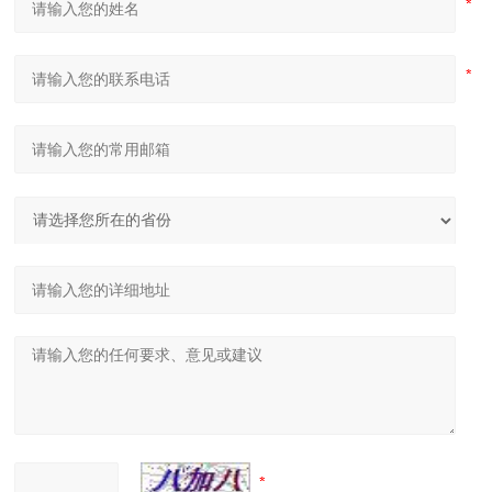
大型卷板机厂家供应 四辊液压卷板设备
U形弯弧机 椭圆形弯滚机 弹簧型滚圆机