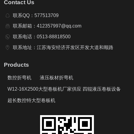
Contact Us
联系QQ：577513709
联系邮箱：412357997@qq.com
联系电话：0513-88818500
联系地址：江苏海安经济开发区开发大道和顺路
Products
数控折弯机
液压板材折弯机
W12-16X2500大型卷板机厂家供应 四辊液压卷板设备
超长数控特大型卷板机