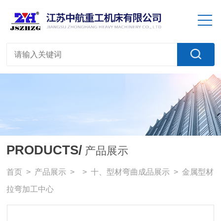
PRODUCTS/
产品展示
首页
>
产品展示
> >
十、型材弯曲成品展示
> 金属型材
拉弯加工中心